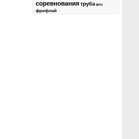
соревнования
труба
фпс
фрифлай