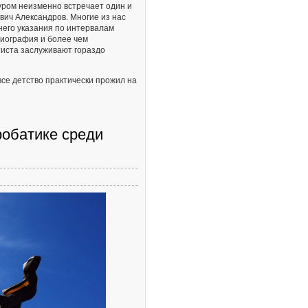
ром неизменно встречает один и
ич Александров. Многие из нас
него указания по интервалам
биография и более чем
иста заслуживают гораздо
все детство практически прожил на
робатике среди