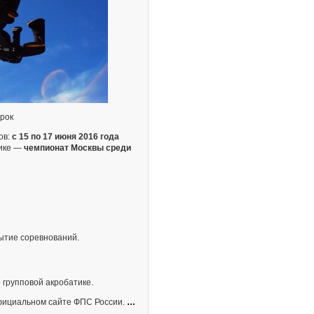
ерок
ов:
с 15 по 17 июня 2016 года
тике —
чемпионат Москвы среди
ытие соревнований.
групповой акробатике.
фициальном сайте ФПС России.
…