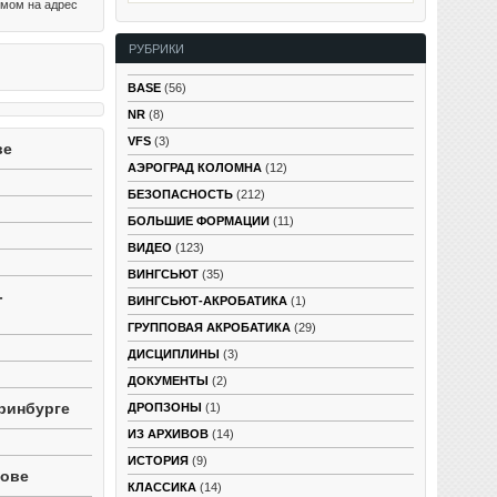
млении
ьмом на адрес
осто
 абсолютно
РУБРИКИ
ользовали
аботки, к
яток лет,
BASE
(56)
ского
NR
(8)
нивать
еристиками
VFS
(3)
ве
ярным
водить в
АЭРОГРАД КОЛОМНА
(12)
рный
БЕЗОПАСНОСТЬ
(212)
лов:
БОЛЬШИЕ ФОРМАЦИИ
(11)
ВИДЕО
(123)
ВИНГСЬЮТ
(35)
-
ВИНГСЬЮТ-АКРОБАТИКА
(1)
ГРУППОВАЯ АКРОБАТИКА
(29)
ДИСЦИПЛИНЫ
(3)
ДОКУМЕНТЫ
(2)
ринбурге
ДРОПЗОНЫ
(1)
ИЗ АРХИВОВ
(14)
ИСТОРИЯ
(9)
тове
КЛАССИКА
(14)