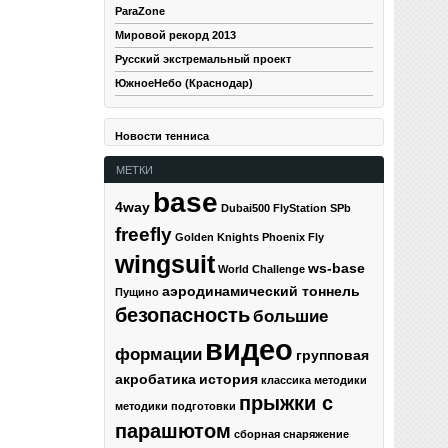
ParaZone
Мировой рекорд 2013
Русский экстремальный проект
ЮжноеНебо (Краснодар)
Новости тенниса
МЕТКИ
base
4way
Dubai500
FlyStation SPb
freefly
Golden Knights
Phoenix Fly
wingsuit
ws-base
World Challenge
аэродинамический тоннель
Пущино
безопасность
большие
видео
формации
групповая
акробатика
история
классика
методики
прыжки с
методики подготовки
парашютом
сборная
снаряжение