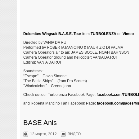
Dolomites Wingsuit B.A.S.E. Tour
from
TURBOLENZA
on
Vimeo
.
Directed by VANIA DA RUI
Performed by ROBERTA MANCINO & MAURIZIO DI PALMA
Camera Operators air to air: JAMES BOOLE, NOAH BAHNSON
Camera Operator ground and helicopter: VANIA DA RUI
Editing: VANIA DA RUI
Soundtrack:
“Escape” – Flavio Simone
“The Battle Ships” – (from Pro Scores)
“Windcatcher” – Greendjohn
Check out our Turbolenza Facebook Page:
facebook.com/TURBOLE
and Roberta Mancino Fan Facebook Page:
facebook.com/pages/M
BASE Anis
13 марта, 2012
ВИДЕО