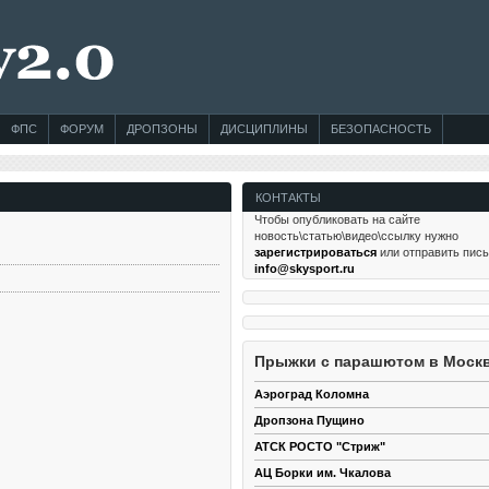
ФПС
ФОРУМ
ДРОПЗОНЫ
ДИСЦИПЛИНЫ
БЕЗОПАСНОСТЬ
КОНТАКТЫ
Чтобы опубликовать на сайте
новость\статью\видео\ссылку нужно
зарегистрироваться
или отправить пис
info@skysport.ru
Прыжки с парашютом в Моск
Аэроград Коломна
Дропзона Пущино
АТСК РОСТО "Стриж"
АЦ Борки им. Чкалова