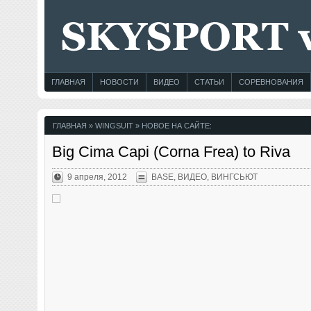
ГЛАВНАЯ
НОВОСТИ
ВИДЕО
СТАТЬИ
СОРЕВНОВАНИЯ
ГЛАВНАЯ
» WINGSUIT » НОВОЕ НА САЙТЕ:
Big Cima Capi (Corna Frea) to Riva
9 апреля, 2012
BASE
,
ВИДЕО
,
ВИНГСЬЮТ