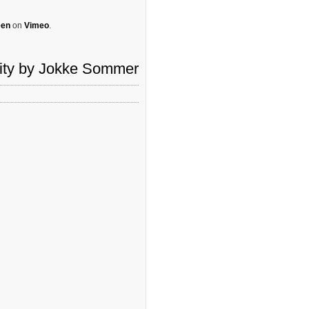
een
on
Vimeo
.
mity by Jokke Sommer