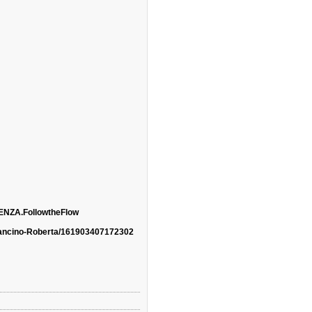
NZA.FollowtheFlow
ancino-Roberta/161903407172302