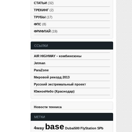
СТАТЬИ
(32)
ТРЕКИНГ
(2)
ТРУБЫ
(17)
ФПС
(8)
ФРИФЛАЙ
(19)
ССЫЛКИ
AIR HIGHWAY – комбинезоны
Jetman
ParaZone
Мировой рекорд 2013
Русский экстремальный проект
ЮжноеНебо (Краснодар)
Новости тенниса
МЕТКИ
base
4way
Dubai500
FlyStation SPb