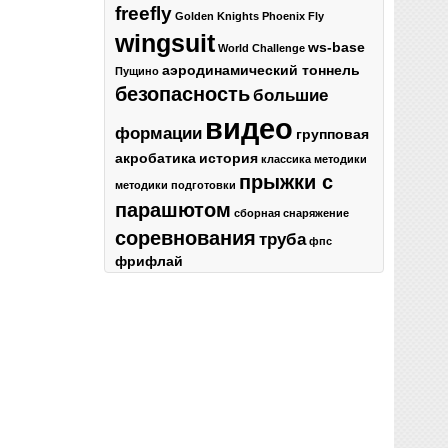
freefly
Golden Knights
Phoenix Fly
wingsuit
ws-base
World Challenge
аэродинамический тоннель
Пущино
безопасность
большие
видео
формации
групповая
акробатика
история
классика
методики
прыжки с
методики подготовки
парашютом
сборная
снаряжение
соревнования
труба
фпс
фрифлай