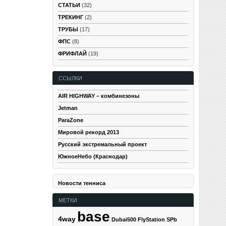
СТАТЬИ
(32)
ТРЕКИНГ
(2)
ТРУБЫ
(17)
ФПС
(8)
ФРИФЛАЙ
(19)
ССЫЛКИ
AIR HIGHWAY – комбинезоны
Jetman
ParaZone
Мировой рекорд 2013
Русский экстремальный проект
ЮжноеНебо (Краснодар)
Новости тенниса
МЕТКИ
base
4way
Dubai500
FlyStation SPb