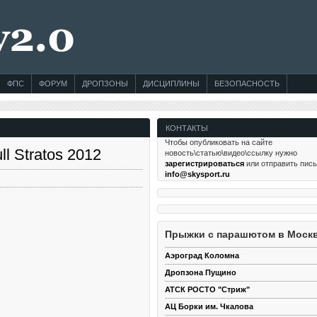
ФПС
ФОРУМ
ДРОПЗОНЫ
ДИСЦИПЛИНЫ
БЕЗОПАСНОСТЬ
КОНТАКТЫ
Чтобы опубликовать на сайте
ll Stratos 2012
новость\статью\видео\ссылку нужно
зарегистрироваться
или отправить пис
info@skysport.ru
Прыжки с парашютом в Моск
Аэроград Коломна
Дропзона Пущино
АТСК РОСТО "Стриж"
АЦ Борки им. Чкалова