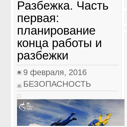
прыжок с высоты 39 километров,
Разбежка. Часть
парашютного спорта. Поэ
благополучно приземлившись в пустыне в
соблюдение всех норм и п
американском штате Нью-Мексико. Полет
совершении этих прыжков
продолжался около десяти минут, из них
первая:
первоочередными. Кроме э
пять парашютист находился в свободном
требований к безопасност
падении, а на высоте 1,5 километров над
намного больше, чем при
планирование
Землей раскрыл парашют. За онлайн-
прыжках. 1. Отделение. Д
трансляцией прыжка из стратосферы в
формаций часто бывает 
YouTube следило около 8 миллионов
набор большой высоты. Не
конца работы и
человек. Известно, что скорость
удается обеспечить каждо
парашютиста в падении превысила 1100
кислородом и индивидуал
километров в час, однако официального
дыхательным аппаратом. 
разбежки
подтверждения, что Баумгартнер в прыжке
знать, что после высоты б
сумел превысить скорость звука (как
метров может сказаться н
планировалось), пока нет.
кислорода (официальные 
рекомендуют кислородные
9 февраля, 2016
после 4000 метров, обязы
метров).
БЕЗОПАСНОСТЬ