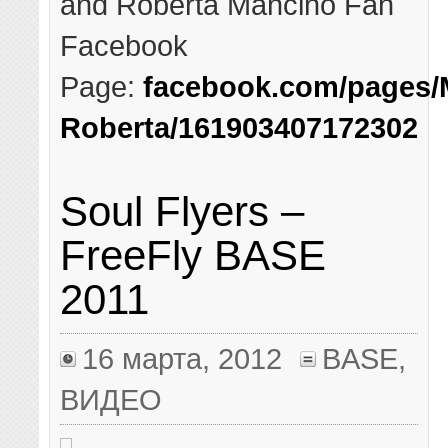
and Roberta Mancino Fan
Facebook
Page:
facebook.com/pages/
Roberta/161903407172302
Soul Flyers –
FreeFly BASE
2011
16 марта, 2012
BASE
,
ВИДЕО