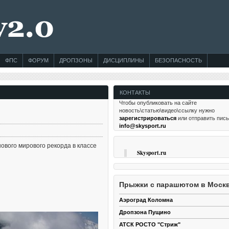
ФПС
ФОРУМ
ДРОПЗОНЫ
ДИСЦИПЛИНЫ
БЕЗОПАСНОСТЬ
КОНТАКТЫ
Чтобы опубликовать на сайте
новость\статью\видео\ссылку нужно
зарегистрироваться
или отправить пис
info@skysport.ru
нового мирового рекорда в классе
Skysport.ru
Прыжки с парашютом в Моск
Аэроград Коломна
Дропзона Пущино
АТСК РОСТО "Стриж"