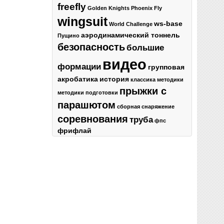
freefly
Golden Knights
Phoenix Fly
wingsuit
ws-base
World Challenge
аэродинамический тоннель
Пущино
безопасность
большие
видео
формации
групповая
акробатика
история
классика
методики
прыжки с
методики подготовки
парашютом
сборная
снаряжение
соревнования
труба
фпс
фрифлай