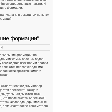
обятся определенные навыки. И
льшие формации.
а написана для рекордных попыток
ормаций.
ьшие формации”
ИИ
е “большие формации” на
одним их самых опасных видов
у соблюдение всех норм и правил
в являются первоочередными.
езопасности прыжков намного
ыжках.
о бывает необходимым набор
дается обеспечить каждого
ндивидуальным дыхательным
, что после высоты более 4500
остаток кислорода (официальные
, обязывают после 4500 метров).