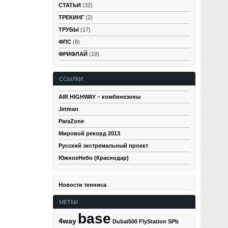
СТАТЬИ
(32)
ТРЕКИНГ
(2)
ТРУБЫ
(17)
ФПС
(8)
ФРИФЛАЙ
(19)
ССЫЛКИ
AIR HIGHWAY – комбинезоны
Jetman
ParaZone
Мировой рекорд 2013
Русский экстремальный проект
ЮжноеНебо (Краснодар)
Новости тенниса
МЕТКИ
base
4way
Dubai500
FlyStation SPb