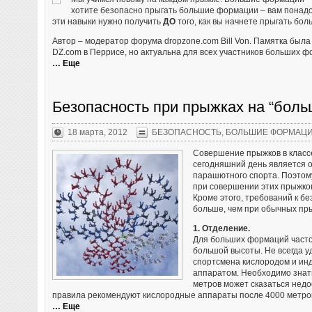
хотите безопасно прыгать большие формации – вам понад
эти навыки нужно получить
ДО
того, как вы начнете прыгать бо
Автор – модератор форума dropzone.com Bill Von. Памятка был
DZ.com в Перрисе, но актуальна для всех участников больших ф
… Еще
Безопасность при прыжках на “бол
18 марта, 2012
БЕЗОПАСНОСТЬ
,
БОЛЬШИЕ ФОРМАЦ
Совершение прыжков в класс
сегодняшний день является 
парашютного спорта. Поэтом
при совершении этих прыжко
Кроме этого, требований к б
больше, чем при обычных пр
1. Отделение.
Для больших формаций част
большой высоты. Не всегда у
спортсмена кислородом и и
аппаратом. Необходимо знать
метров может сказаться нед
правила рекомендуют кислородные аппараты после 4000 метров
… Еще