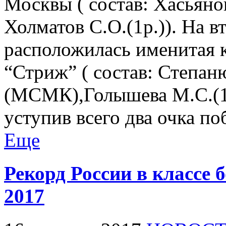
Москвы ( состав: Хасьянов 
Холматов С.О.(1р.)). На в
расположилась именитая 
“Стриж” ( состав: Степан
(МСМК),Голышева М.С.(1 р
уступив всего два очка п
Еще
Рекорд России в классе
2017