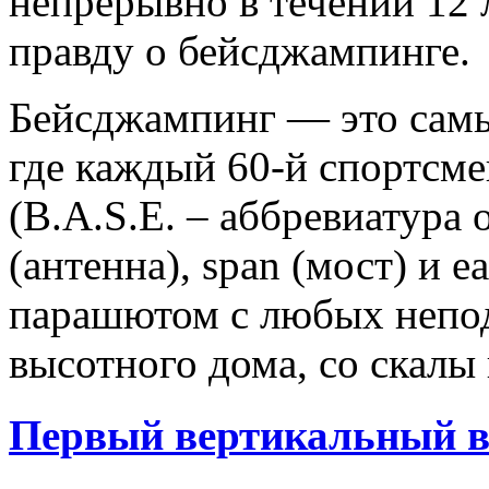
непрерывно в течении 12 
правду о бейсджампинге.
Бейсджампинг — это самы
где каждый 60-й спортсмен
(B.A.S.E. – аббревиатура о
(антенна), span (мост) и e
парашютом с любых непод
высотного дома, со скал
Первый вертикальный в