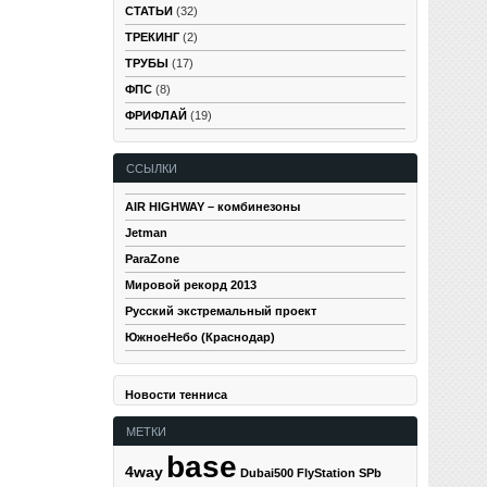
СТАТЬИ
(32)
ТРЕКИНГ
(2)
ТРУБЫ
(17)
ФПС
(8)
ФРИФЛАЙ
(19)
ССЫЛКИ
AIR HIGHWAY – комбинезоны
Jetman
ParaZone
Мировой рекорд 2013
Русский экстремальный проект
ЮжноеНебо (Краснодар)
Новости тенниса
МЕТКИ
base
4way
Dubai500
FlyStation SPb