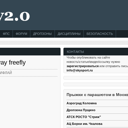
ФПС
ФОРУМ
ДРОПЗОНЫ
ДИСЦИПЛИНЫ
БЕЗОПАСНОСТЬ
КОНТАКТЫ
Чтобы опубликовать на сайте
ay freefly
новость\статью\видео\ссылку нужно
зарегистрироваться
или отправить пис
info@skysport.ru
ИФЛАЙ
Прыжки с парашютом в Моск
Аэроград Коломна
Дропзона Пущино
АТСК РОСТО "Стриж"
АЦ Борки им. Чкалова