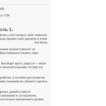
efly
Ca. USA
сть 1.
флае и нет правил, надо помнить:
еще прыжок надо уцелеть в этом.
Pat Works
нание рисков помогает их
 Вам совершенствовать свое
Выглядит круто, радости — море.
ся незначительными, потому что
рифлая, а пособие для развития
кими знаниями вы сможете сделать
Друзья, давайте вместе
о решениях и соглашениях,
носительно приемлемого уровня,