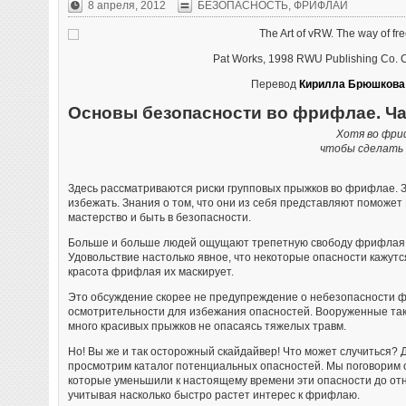
8 апреля, 2012
БЕЗОПАСНОСТЬ
,
ФРИФЛАЙ
The Art of vRW. The way of fre
Pat Works, 1998 RWU Publishing Co. 
Перевод
Кирилла Брюшкова
Основы безопасности во фрифлае. Ча
Хотя во фри
чтобы сделать 
Здесь рассматриваются риски групповых прыжков во фрифлае. З
избежать. Знания о том, что они из себя представляют поможет
мастерство и быть в безопасности.
Больше и больше людей ощущают трепетную свободу фрифлая. 
Удовольствие настолько явное, что некоторые опасности кажут
красота фрифлая их маскирует.
Это обсуждение скорее не предупреждение о небезопасности ф
осмотрительности для избежания опасностей. Вооруженные та
много красивых прыжков не опасаясь тяжелых травм.
Но! Вы же и так осторожный скайдайвер! Что может случиться? 
просмотрим каталог потенциальных опасностей. Мы поговорим 
которые уменьшили к настоящему времени эти опасности до от
учитывая насколько быстро растет интерес к фрифлаю.