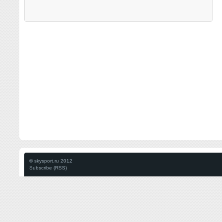
© skysport.ru 2012
Subscribe (RSS)