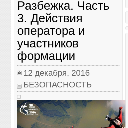
прыжок с высоты 39 километров,
Разбежка. Часть
парашютного спорта. Поэ
благополучно приземлившись в пустыне в
соблюдение всех норм и п
американском штате Нью-Мексико. Полет
совершении этих прыжков
продолжался около десяти минут, из них
3. Действия
первоочередными. Кроме э
пять парашютист находился в свободном
требований к безопасност
падении, а на высоте 1,5 километров над
намного больше, чем при
оператора и
Землей раскрыл парашют. За онлайн-
прыжках. 1. Отделение. Д
трансляцией прыжка из стратосферы в
формаций часто бывает 
YouTube следило около 8 миллионов
набор большой высоты. Не
участников
человек. Известно, что скорость
удается обеспечить каждо
парашютиста в падении превысила 1100
кислородом и индивидуал
километров в час, однако официального
дыхательным аппаратом. 
формации
подтверждения, что Баумгартнер в прыжке
знать, что после высоты б
сумел превысить скорость звука (как
метров может сказаться н
планировалось), пока нет.
кислорода (официальные 
рекомендуют кислородные
12 декабря, 2016
после 4000 метров, обязы
метров).
БЕЗОПАСНОСТЬ