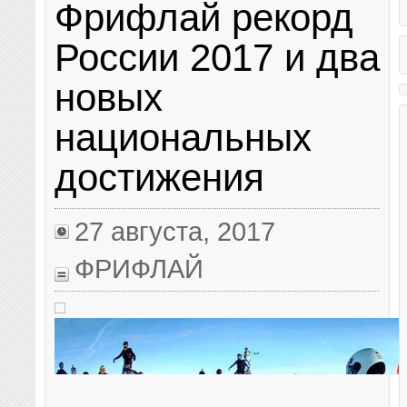
прыжок с высоты 39 километров,
Фрифлай рекорд
парашютного спорта. Поэ
благополучно приземлившись в пустыне в
соблюдение всех норм и п
американском штате Нью-Мексико. Полет
совершении этих прыжков
продолжался около десяти минут, из них
России 2017 и два
первоочередными. Кроме э
пять парашютист находился в свободном
требований к безопасност
падении, а на высоте 1,5 километров над
намного больше, чем при
новых
Землей раскрыл парашют. За онлайн-
прыжках. 1. Отделение. Д
трансляцией прыжка из стратосферы в
формаций часто бывает 
YouTube следило около 8 миллионов
набор большой высоты. Не
национальных
человек. Известно, что скорость
удается обеспечить каждо
парашютиста в падении превысила 1100
кислородом и индивидуал
километров в час, однако официального
дыхательным аппаратом. 
достижения
подтверждения, что Баумгартнер в прыжке
знать, что после высоты б
сумел превысить скорость звука (как
метров может сказаться н
планировалось), пока нет.
кислорода (официальные 
рекомендуют кислородные
27 августа, 2017
после 4000 метров, обязы
метров).
ФРИФЛАЙ