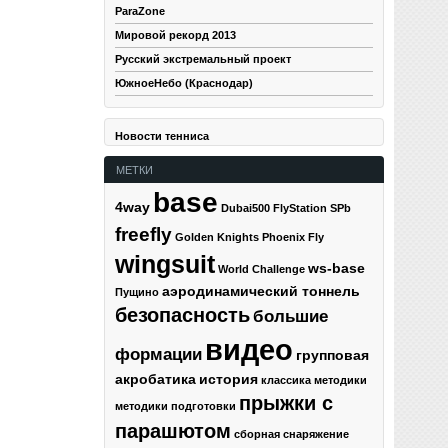
ParaZone
Мировой рекорд 2013
Русский экстремальный проект
ЮжноеНебо (Краснодар)
Новости тенниса
МЕТКИ
base
4way
Dubai500
FlyStation SPb
freefly
Golden Knights
Phoenix Fly
wingsuit
ws-base
World Challenge
аэродинамический тоннель
Пущино
безопасность
большие
видео
формации
групповая
акробатика
история
классика
методики
прыжки с
методики подготовки
парашютом
сборная
снаряжение