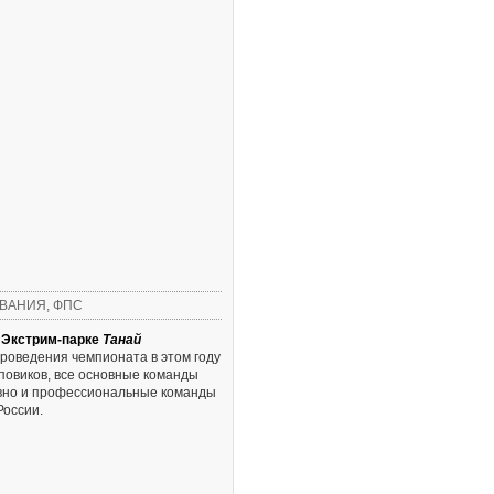
ВАНИЯ
,
ФПС
в
Экстрим-парке
Танай
проведения чемпионата в этом году
повиков, все основные команды
овно и профессиональные команды
России.