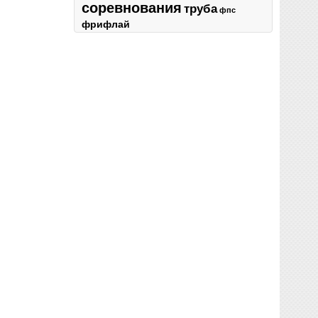
соревнования
труба
фпс
фрифлай