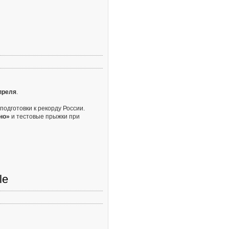
апреля
.
одготовки к рекорду России.
но»
и тестовые прыжки при
le