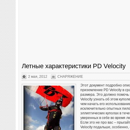
Летные характеристики PD Velocity
2 мая, 2012
СНАРЯЖЕНИЕ
Этот документ подробно опис
приземление PD Velocity в сра
размера. Это должно помочь
Velocity узнать об этом куп
чем начать его использование.
исключительно опытных пило
эллиптических куполах в тече
уверенных в себе во время л
Если это не про вас – прыгайт
Velocity подальше, особенно,