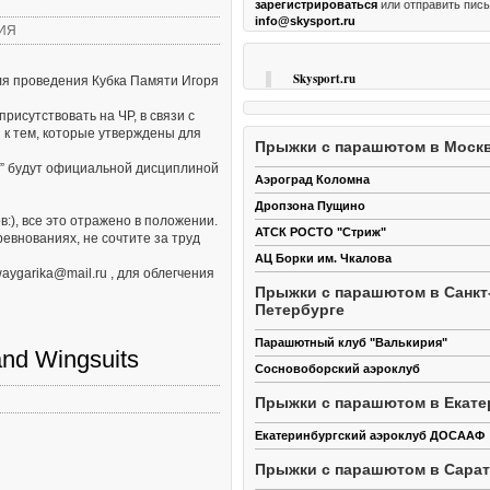
приятный в управлении и легкий в призе
зарегистрироваться
или отправить пис
сех норм и правил при совершении
основной купол. Тем не менее, это не пр
info@skysport.ru
 являются первоочередными. Кроме
ИЯ
модифицированный Sabre. Sabre-2 – это
ваний к безопасности прыжков намного
новая модель, создавая которую мы исп
при обычных прыжках. 1. Отделение.
все технические достижения и новые разр
 формаций часто бывает необходимым
Skysport.ru
ля проведения Кубка Памяти Игоря
которым пришло парашютостроеие за дес
й высоты. Не всегда удается
прошедший с момента выпуска классиче
аждого спортсмена кислородом и
рисутствовать на ЧР, в связи с
Sabre. В этом документе мы будем срав
ным дыхательным аппаратом.
летные характеристики Sabre-2 с характ
 к тем, которые утверждены для
нать, что после высоты более 4500
Прыжки с парашютом в Моск
Sabre, тк он является достаточно попул
 сказаться недостаток кислорода
основным куполом. Иногда мы будет при
и” будут официальной дисциплиной
е правила рекомендуют кислородные
Аэроград Коломна
пример и PD Spectre – еще один популя
ле 4000 метров, обязывают после 4500
основной. Замечание по сравнению купо
Дропзона Пущино
сравнивая две разные …
:), все это отражено в положении.
АТСК РОСТО "Стриж"
ревнованиях, не сочтите за труд
АЦ Борки им. Чкалова
ygarika@mail.ru , для облегчения
Прыжки с парашютом в Санкт
Петербурге
Парашютный клуб "Валькирия"
nd Wingsuits
Сосновоборский аэроклуб
Прыжки с парашютом в Екате
Екатеринбургский аэроклуб ДОСААФ
Прыжки с парашютом в Сара