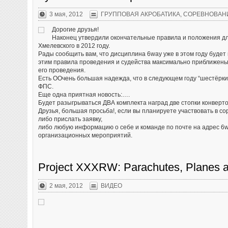
благополучно приземлившись в пустыне в
соблюдение в
американском штате Нью-Мексико. Полет
этих прыжков
3 мая, 2012
ГРУППОВАЯ АКРОБАТИКА
,
СОРЕВНОВАН
продолжался около десяти минут, из них пять
этого, требо
парашютист находился в свободном падении, а на
больше, чем 
Дорогие друзья!
высоте 1,5 километров над Землей раскрыл
Для больших
Наконец утвердили окончательные правила и положения д
парашют. За онлайн-трансляцией прыжка из
набор большо
Хмелевского в 2012 году.
стратосферы в YouTube следило около 8 миллионов
обеспечить к
Рады сообщить вам, что дисциплина 6way уже в этом году будет п
человек. Известно, что скорость парашютиста в
индивидуаль
падении превысила 1100 километров в час, однако
этим правила проведения и судейства максимально приближены
Необходимо з
официального подтверждения, что Баумгартнер в
его проведения.
метров может
прыжке сумел превысить скорость звука (как
Есть ООчень большая надежда, что в следующем году “шестёрк
(официальны
планировалось), пока нет.
ФПС.
аппараты пос
метров).
Еще одна приятная новость:….
Будет разыгрываться ДВА комплекта наград две стопки конвертов
Друзья, большая просьба!, если вы планируете участвовать в со
либо прислать заявку,
либо любую информацию о себе и команде по почте на адрес 6wa
организационных мероприятий.
Project XXXRW: Parachutes, Planes a
2 мая, 2012
ВИДЕО