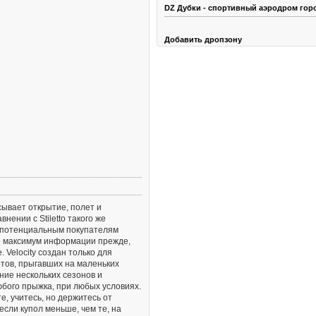
DZ Дубки - спортивный аэродром гор
Добавить дропзону
ывает открытие, полет и
внении с Stiletto такого же
 потенциальным покупателям
оле максимум информации прежде,
 Velocity создан только для
тов, прыгавших на маленьких
ние нескольких сезонов и
юбого прыжка, при любых условиях.
е, учитесь, но держитесь от
 если купол меньше, чем те, на