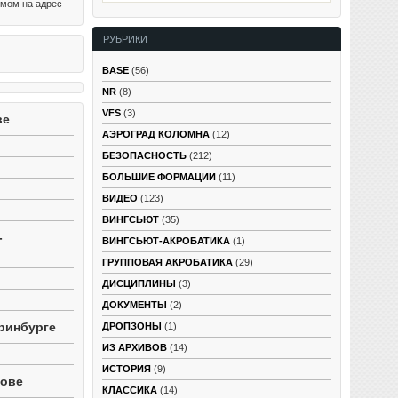
млении
ьмом на адрес
осто
 абсолютно
РУБРИКИ
ользовали
аботки, к
яток лет,
BASE
(56)
ского
NR
(8)
нивать
еристиками
VFS
(3)
ве
ярным
водить в
АЭРОГРАД КОЛОМНА
(12)
рный
БЕЗОПАСНОСТЬ
(212)
лов:
БОЛЬШИЕ ФОРМАЦИИ
(11)
ВИДЕО
(123)
ВИНГСЬЮТ
(35)
-
ВИНГСЬЮТ-АКРОБАТИКА
(1)
ГРУППОВАЯ АКРОБАТИКА
(29)
ДИСЦИПЛИНЫ
(3)
ДОКУМЕНТЫ
(2)
ринбурге
ДРОПЗОНЫ
(1)
ИЗ АРХИВОВ
(14)
ИСТОРИЯ
(9)
тове
КЛАССИКА
(14)