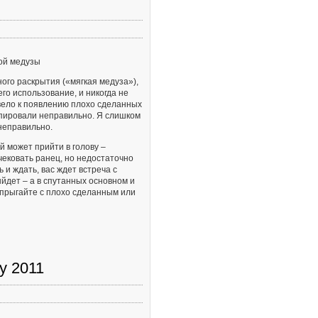
кой медузы
ого раскрытия («мягкая медуза»),
его использование, и никогда не
ивело к появлению плохо сделанных
пировали неправильно. Я слишком
неправильно.
й может прийти в голову –
чековать ранец, но недостаточно
 и ждать, вас ждет встреча с
ыйдет – а в спутанных основном и
 прыгайте с плохо сделанным или
ly 2011