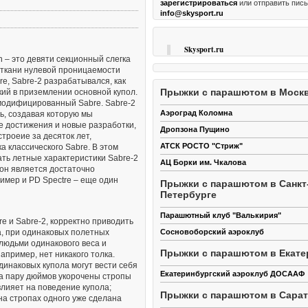
приятный в управлении и легкий в призе
зарегистрироваться
или отправить пис
сех норм и правил при совершении
основной купол. Тем не менее, это не пр
info@skysport.ru
 являются первоочередными. Кроме
модифицированный Sabre. Sabre-2 – это
ваний к безопасности прыжков намного
новая модель, создавая которую мы исп
при обычных прыжках. 1. Отделение.
все технические достижения и новые разр
 формаций часто бывает необходимым
Skysport.ru
которым пришло парашютостроеие за дес
й высоты. Не всегда удается
n – это девяти секционный слегка
прошедший с момента выпуска классиче
аждого спортсмена кислородом и
 ткани нулевой проницаемости
Sabre. В этом документе мы будем срав
ным дыхательным аппаратом.
re, Sabre-2 разрабатывался, как
летные характеристики Sabre-2 с характ
нать, что после высоты более 4500
Прыжки с парашютом в Моск
кий в приземлении основной купол.
Sabre, тк он является достаточно попул
 сказаться недостаток кислорода
 модифицированный Sabre. Sabre-2
основным куполом. Иногда мы будет при
е правила рекомендуют кислородные
Аэроград Коломна
ь, создавая которую мы
пример и PD Spectre – еще один популя
ле 4000 метров, обязывают после 4500
основной. Замечание по сравнению купо
е достижения и новые разработки,
Дропзона Пущино
сравнивая две разные …
роеие за десяток лет,
АТСК РОСТО "Стриж"
 классического Sabre. В этом
ть летные характеристики Sabre-2
АЦ Борки им. Чкалова
 он является достаточно
имер и PD Spectre – еще один
Прыжки с парашютом в Санкт
Петербурге
Парашютный клуб "Валькирия"
re и Sabre-2, корректно приводить
Сосновоборский аэроклуб
а, при одинаковых полетных
людьми одинакового веса и
Прыжки с парашютом в Екате
например, нет никакого толка.
динаковых купола могут вести себя
Екатеринбургский аэроклуб ДОСААФ
на пару дюймов укорочены стропы
влияет на поведение купола;
Прыжки с парашютом в Сара
на стропах одного уже сделана