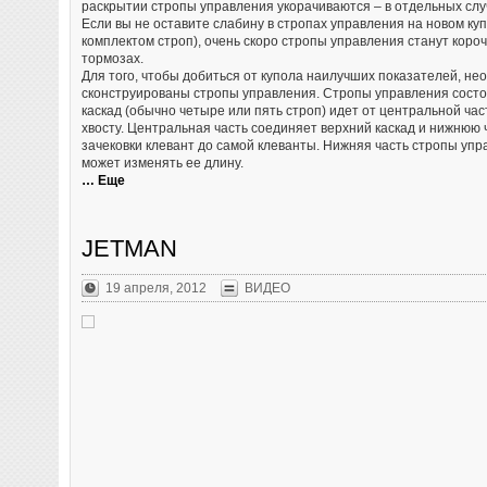
раскрытии стропы управления укорачиваются – в отдельных слу
Если вы не оставите слабину в стропах управления на новом ку
комплектом строп), очень скоро стропы управления станут короч
тормозах.
Для того, чтобы добиться от купола наилучших показателей, нео
сконструированы стропы управления. Стропы управления состоя
каскад (обычно четыре или пять строп) идет от центральной час
хвосту. Центральная часть соединяет верхний каскад и нижнюю ч
зачековки клевант до самой клеванты. Нижняя часть стропы упра
может изменять ее длину.
… Еще
JETMAN
19 апреля, 2012
ВИДЕО