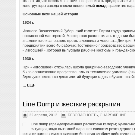
коллектив, что позволяло стабильно развивать предприятие из г
конструкторы завода внесли неоценимый
вклад
в развитие пар
Основные вехи нашей истории
1924 г.
Иваново-Вознесенский Губернский комитет Биржи труда приним
пошивочной мастерской. Мастерская разместилась в здании б
знаменитого ивановского промышленника и мецената Дмитрия 
предприятии всего 40 рабочих.Постепенно производство расши
«Ивгосшвей», которая выпускала рабочие костюмы и гражданско
1930 г.
При «Ивгосшвее» открылась школа фабрично-заводского учениче
было организовано профессионально-техническое училище (в 
Здесь уже несколько десятилетий будущие кадры обучают швейн
… Еще
Line Dump и жесткие раскрытия
22 апреля, 2012
БЕЗОПАСНОСТЬ
,
СНАРЯЖЕНИЕ
Line dump (преждевременная расчековка камеры; буквально “
ситуация, когда вытяжной парашют слишком резко дергает 
резинки камеры имеют слишком большую слабину либо пучки на 