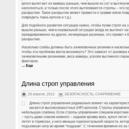
купол вылетает из камеры раньше, чем вышли из сот и вытянули
наполняться, и только после этого вытягиваются стропы – что п
раскрытию. Такое раскрытие может привести к травме и/или пов
повредить ткань купола и т.д.).
Для подобного развития ситуации нужно, чтобы пучки строп на
вышли раньше, чем в нормальной ситуации (когда их вытянет на
преждевременно на других, нечекующих резинках, это привет к б
раскрытию.
Насколько слабы должны быть зачековочные резинки и наскольк
чтобы эта проблема могла возникнуть? Это зависит от размера
зачековочными резинками, веса камеры, усилия вытяжного пара
факторов.
… Еще
Длина строп управления
20 апреля, 2012
БЕЗОПАСНОСТЬ
,
СНАРЯЖЕНИЕ
Длина строп управления радикально влияет на характерист
касается высокоскоростных (HP) куполов. Стропы управле
небольшую слабину. Если стропы управления слишком короткие 
– пусть даже совсем немного – заднюю кромку вниз, купол летит 
летит в тормозах, у него меньше горизонтальной скорости, кото
подъемную силу во время “подушки”. С течением времени из-за