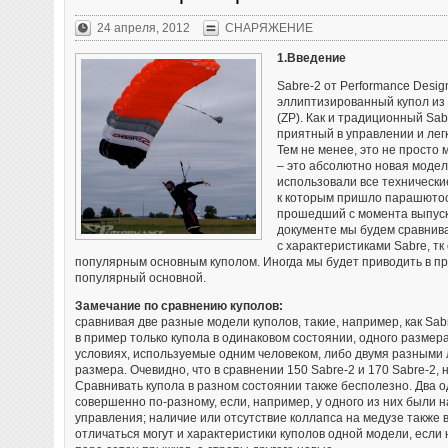
благополучно приземлившись в пустыне в
соблюдение в
американском штате Нью-Мексико. Полет
этих прыжков
24 апреля, 2012
СНАРЯЖЕНИЕ
продолжался около десяти минут, из них пять
этого, требо
парашютист находился в свободном падении, а на
больше, чем 
1.Введение
высоте 1,5 километров над Землей раскрыл
Для больших
парашют. За онлайн-трансляцией прыжка из
набор большо
Sabre-2 от Performance Desig
стратосферы в YouTube следило около 8 миллионов
обеспечить к
эллиптизированный купол из
человек. Известно, что скорость парашютиста в
индивидуаль
(ZP). Как и традиционный Sab
падении превысила 1100 километров в час, однако
Необходимо з
приятный в управлении и лег
официального подтверждения, что Баумгартнер в
метров может
Тем не менее, это не просто
прыжке сумел превысить скорость звука (как
(официальны
– это абсолютно новая модел
планировалось), пока нет.
аппараты пос
использовали все технически
метров).
к которым пришло парашютост
прошедший с момента выпуска
документе мы будем сравнива
с характеристиками Sabre, тк
популярным основным куполом. Иногда мы будет приводить в пр
популярный основной.
Замечание по сравнению куполов:
сравнивая две разные модели куполов, такие, например, как Sab
в пример только купола в одинаковом состоянии, одного размер
условиях, используемые одним человеком, либо двумя разными 
размера. Очевидно, что в сравнении 150 Sabre-2 и 170 Sabre-2, 
Сравнивать купола в разном состоянии также бесполезно. Два о
совершенно по-разному, если, например, у одного из них были 
управления; наличие или отсутствие коллапса на медузе также 
отличаться могут и характеристики куполов одной модели, если 