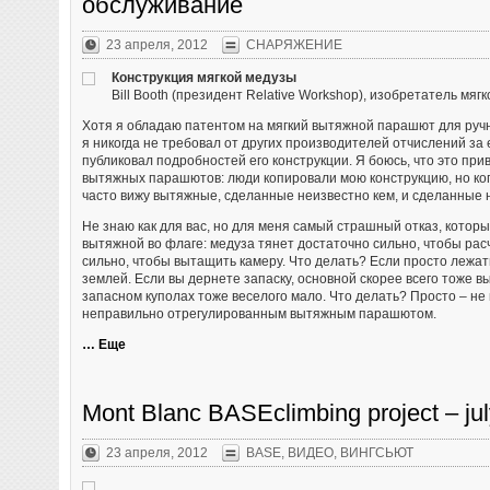
обслуживание
23 апреля, 2012
СНАРЯЖЕНИЕ
Конструкция мягкой медузы
Bill Booth (президент Relative Workshop), изобретатель мяг
Хотя я обладаю патентом на мягкий вытяжной парашют для ручн
я никогда не требовал от других производителей отчислений за 
публиковал подробностей его конструкции. Я боюсь, что это пр
вытяжных парашютов: люди копировали мою конструкцию, но ко
часто вижу вытяжные, сделанные неизвестно кем, и сделанные 
Не знаю как для вас, но для меня самый страшный отказ, которы
вытяжной во флаге: медуза тянет достаточно сильно, чтобы рас
сильно, чтобы вытащить камеру. Что делать? Если просто лежать
землей. Если вы дернете запаску, основной скорее всего тоже в
запасном куполах тоже веселого мало. Что делать? Просто – не
неправильно отрегулированным вытяжным парашютом.
… Еще
Mont Blanc BASEclimbing project – ju
23 апреля, 2012
BASE
,
ВИДЕО
,
ВИНГСЬЮТ