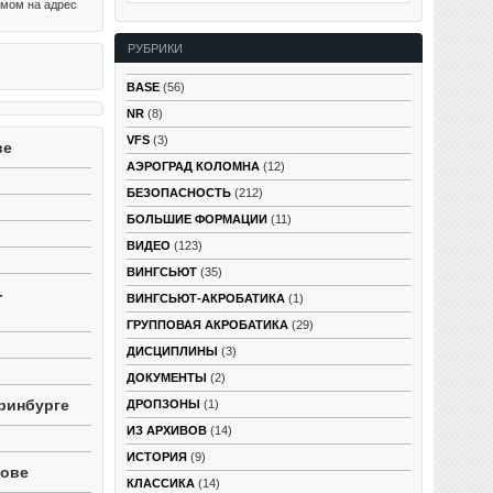
млении
ьмом на адрес
осто
 абсолютно
РУБРИКИ
ользовали
аботки, к
яток лет,
BASE
(56)
ского
NR
(8)
нивать
еристиками
VFS
(3)
ве
ярным
водить в
АЭРОГРАД КОЛОМНА
(12)
рный
БЕЗОПАСНОСТЬ
(212)
лов:
БОЛЬШИЕ ФОРМАЦИИ
(11)
ВИДЕО
(123)
ВИНГСЬЮТ
(35)
-
ВИНГСЬЮТ-АКРОБАТИКА
(1)
ГРУППОВАЯ АКРОБАТИКА
(29)
ДИСЦИПЛИНЫ
(3)
ДОКУМЕНТЫ
(2)
ринбурге
ДРОПЗОНЫ
(1)
ИЗ АРХИВОВ
(14)
ИСТОРИЯ
(9)
тове
КЛАССИКА
(14)