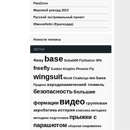
ParaZone
Мировой рекорд 2013
Русский экстремальный проект
ЮжноеНебо (Краснодар)
Новости тенниса
МЕТКИ
base
4way
Dubai500
FlyStation SPb
freefly
Golden Knights
Phoenix Fly
wingsuit
ws-base
World Challenge
аэродинамический тоннель
Пущино
безопасность
большие
видео
формации
групповая
акробатика
история
классика
методики
прыжки с
методики подготовки
парашютом
сборная
снаряжение