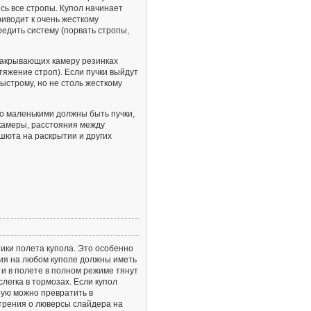
сь все стропы. Купол начинает
риводит к очень жесткому
редить систему (порвать стропы,
 закрывающих камеру резинках
тяжение строп). Если пучки выйдут
ыстрому, но не столь жесткому
о маленькими должны быть пучки,
 камеры, расстояния между
шюта на раскрытии и других
ики полета купола. Это особенно
ния на любом куполе должны иметь
и в полете в полном режиме тянут
слегка в тормозах. Если купол
рую можно превратить в
 трения о люверсы слайдера на