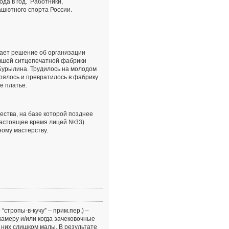
ода в год. Работники,
ашютного спорта России.
ает решение об организации
ывшей ситцепечатной фабрики
Бурылина. Трудилось на молодом
рялось и превратилось в фабрику
е платье.
ства, на базе которой позднее
настоящее время лицей №33).
ому мастерству.
стропы-в-кучу” – прим.пер.) –
камеру и/или когда зачековочные
них слишком малы. В результате