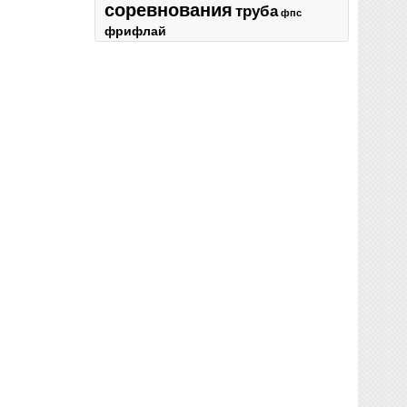
соревнования
труба
фпс
фрифлай