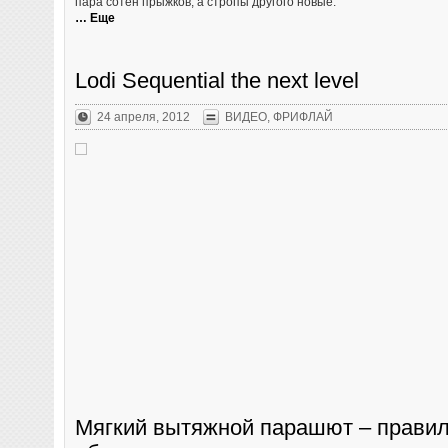
пара сотен прыжков, а стропы другого новые.
… Еще
Lodi Sequential the next level
24 апреля, 2012
ВИДЕО
,
ФРИФЛАЙ
Мягкий вытяжной парашют – правил