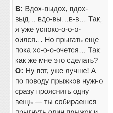
В:
Вдох-выдох, вдох-
выд… вдо-вы…в-в… Так,
я уже успоко-о-о-о-
оился… Но прыгать еще
пока хо-о-о-очется… Так
как же мне это сделать?
О:
Ну вот, уже лучше! А
по поводу прыжков нужно
сразу прояснить одну
вещь — ты собираешся
прыгнуть один прыжок и