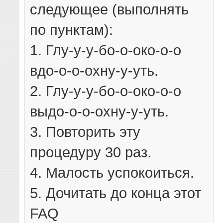
следующее (выполнять
по пунктам):
1. Глу-у-у-бо-о-око-о-о
вдо-о-о-охну-у-уть.
2. Глу-у-у-бо-о-око-о-о
выдо-о-о-охну-у-уть.
3. Повторить эту
процедуру 30 раз.
4. Малость успокоиться.
5. Дочитать до конца этот
FAQ