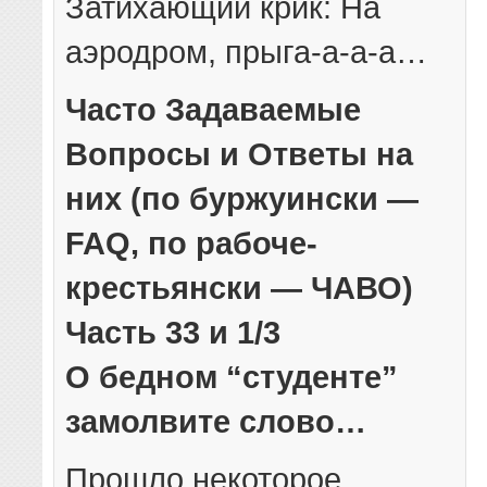
Затихающий крик: На
аэродром, прыга-а-а-а…
Часто Задаваемые
Вопросы и Ответы на
них (по буржуински —
FAQ, по рабоче-
крестьянски — ЧАВО)
Часть 33 и 1/3
О бедном “студенте”
замолвите слово…
Прошло некоторое