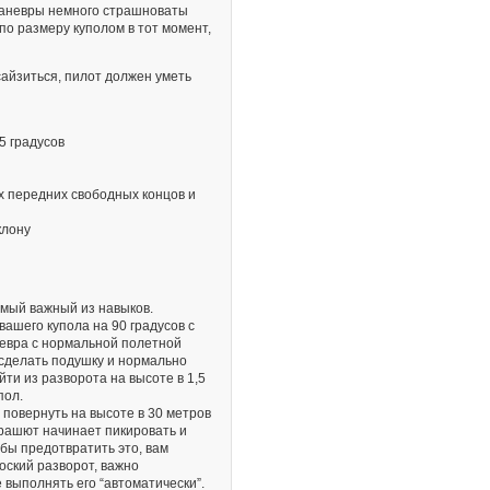
маневры немного страшноваты
 по размеру куполом в тот момент,
нсайзиться, пилот должен уметь
5 градусов
х передних свободных концов и
клону
самый важный из навыков.
ашего купола на 90 градусов с
невра с нормальной полетной
 сделать подушку и нормально
йти из разворота на высоте в 1,5
пол.
повернуть на высоте в 30 метров
арашют начинает пикировать и
обы предотвратить это, вам
лоский разворот, важно
е выполнять его “автоматически”.