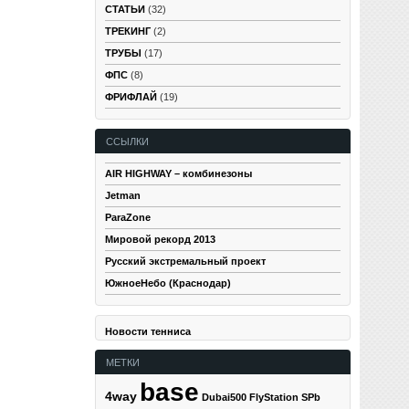
СТАТЬИ
(32)
ТРЕКИНГ
(2)
ТРУБЫ
(17)
ФПС
(8)
ФРИФЛАЙ
(19)
ССЫЛКИ
AIR HIGHWAY – комбинезоны
Jetman
ParaZone
Мировой рекорд 2013
Русский экстремальный проект
ЮжноеНебо (Краснодар)
Новости тенниса
МЕТКИ
base
4way
Dubai500
FlyStation SPb