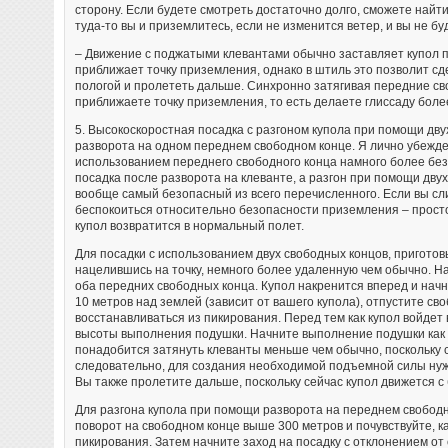
сторону. Если будете смотреть достаточно долго, сможете найти
туда-то вы и приземлитесь, если не изменится ветер, и вы не б
– Движение с поджатыми клевантами обычно заставляет купол п
приближает точку приземления, однако в штиль это позволит сд
пологой и пролететь дальше. Синхронно затягивая передние св
приближаете точку приземления, то есть делаете глиссаду более
5. Высокоскоростная посадка с разгоном купола при помощи дву
разворота на одном переднем свободном конце. Я лично убежден
использованием переднего свободного конца намного более без
посадка после разворота на клеванте, а разгон при помощи дву
вообще самый безопасный из всего перечисленного. Если вы сл
беспокоиться относительно безопасности приземления – просто
купол возвратится в нормальный полет.
Для посадки с использованием двух свободных концов, приготовь
нацелившись на точку, немного более удаленную чем обычно. На
оба передних свободных конца. Купол накренится вперед и начне
10 метров над землей (зависит от вашего купола), отпустите св
восстанавливаться из пикирования. Перед тем как купол войдет 
высоты выполнения подушки. Начните выполнение подушки как 
понадобится затянуть клеванты меньше чем обычно, поскольку с
следовательно, для создания необходимой подъемной силы нуж
Вы также пролетите дальше, поскольку сейчас купол движется с
Для разгона купола при помощи разворота на переднем свободн
поворот на свободном конце выше 300 метров и почувствуйте, к
пикирования. Затем начните заход на посадку с отклонением от с