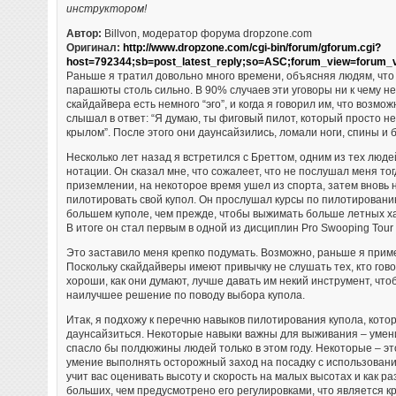
инструктором!
Автор:
Billvon, модератор форума dropzone.com
Оригинал:
http://www.dropzone.com/cgi-bin/forum/gforum.cgi?
host=792344;sb=post_latest_reply;so=ASC;forum_view=forum_
Раньше я тратил довольно много времени, объясняя людям, что 
парашюты столь сильно. В 90% случаев эти уговоры ни к чему не
скайдайвера есть немного “эго”, и когда я говорил им, что возмож
слышал в ответ: “Я думаю, ты фиговый пилот, который просто н
крылом”. После этого они даунсайзились, ломали ноги, спины и 
Несколько лет назад я встретился с Бреттом, одним из тех люде
нотации. Он сказал мне, что сожалеет, что не послушал меня то
приземлении, на некоторое время ушел из спорта, затем вновь 
пилотировать свой купол. Он прослушал курсы по пилотированию
большем куполе, чем прежде, чтобы выжимать больше летных ха
В итоге он стал первым в одной из дисциплин Pro Swooping Tour в
Это заставило меня крепко подумать. Возможно, раньше я при
Поскольку скайдайверы имеют привычку не слушать тех, кто говор
хороши, как они думают, лучше давать им некий инструмент, чт
наилучшее решение по поводу выбора купола.
Итак, я подхожу к перечню навыков пилотирования купола, кото
даунсайзиться. Некоторые навыки важны для выживания – умен
спасло бы полдюжины людей только в этом году. Некоторые – эт
умение выполнять осторожный заход на посадку с использовани
учит вас оценивать высоту и скорость на малых высотах и как ра
больших, чем предусмотрено его регулировками, что является к