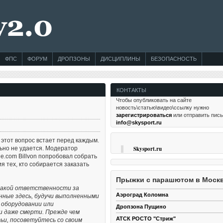
ФПС
ФОРУМ
ДРОПЗОНЫ
ДИСЦИПЛИНЫ
БЕЗОПАСНОСТЬ
КОНТАКТЫ
Чтобы опубликовать на сайте
новость\статью\видео\ссылку нужно
зарегистрироваться
или отправить пис
info@skysport.ru
этот вопрос встает перед каждым.
Skysport.ru
льно не удается. Модератор
.com Billvon попробовал собрать
 тех, кто собирается заказать
Прыжки с парашютом в Моск
какой ответственности за
Аэроград Коломна
нные здесь, будучи выполненными
 оборудовании или
Дропзона Пущино
 даже смерти. Прежде чем
АТСК РОСТО "Стриж"
ьи, посоветуйтесь со своим