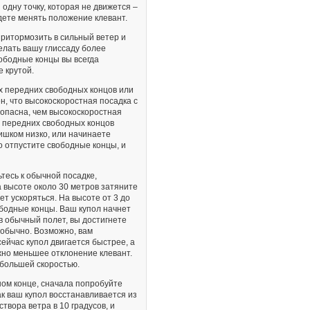
 одну точку, которая не движется –
удете менять положение клевант.
ритормозить в сильный ветер и
елать вашу глиссаду более
ободные концы вы всегда
 крутой.
х передних свободных концов или
, что высокоскоростная посадка с
опасна, чем высокоскоростная
х передних свободных концов
ишком низко, или начинаете
 отпустите свободные концы, и
тесь к обычной посадке,
 высоте около 30 метров затяните
т ускоряться. На высоте от 3 до
ободные концы. Ваш купол начнет
в обычный полет, вы достигнете
обычно. Возможно, вам
ейчас купол двигается быстрее, а
но меньшее отклонение клевант.
 большей скоростью.
ом конце, сначала попробуйте
ак ваш купол восстанавливается из
твора ветра в 10 градусов, и