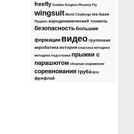
freefly
Golden Knights
Phoenix Fly
wingsuit
ws-base
World Challenge
аэродинамический тоннель
Пущино
безопасность
большие
видео
формации
групповая
акробатика
история
классика
методики
прыжки с
методики подготовки
парашютом
сборная
снаряжение
соревнования
труба
фпс
фрифлай