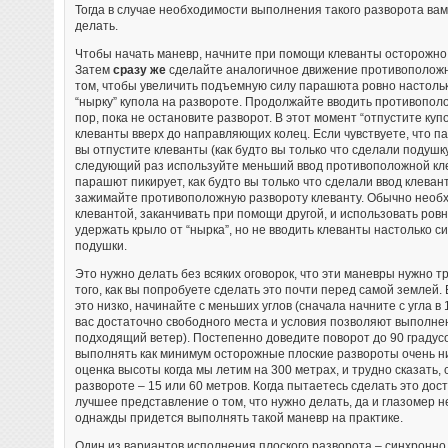
Тогда в случае необходимости выполнения такого разворота вам 
делать.
Чтобы начать маневр, начните при помощи клеванты осторожно
Затем
сразу же
сделайте аналогичное движение противоположн
том, чтобы увеличить подъемную силу парашюта ровно настольк
“нырку” купола на развороте. Продолжайте вводить противопол
пор, пока не остановите разворот. В этот момент “отпустите ку
клеванты вверх до направляющих колец. Если чувствуете, что па
вы отпустите клеванты (как будто вы только что сделали подушку 
следующий раз используйте меньший ввод противоположной клев
парашют пикирует, как будто вы только что сделали ввод клеван
зажимайте противоположную развороту клеванту. Обычно необ
клевантой, заканчивать при помощи другой, и использовать ровн
удержать крыло от “нырка”, но не вводить клеванты настолько с
подушки.
Это нужно делать без всяких оговорок, что эти маневры нужно 
того, как вы попробуете сделать это почти перед самой землей.
это низко, начинайте с меньших углов (сначала начните с угла в 1
вас достаточно свободного места и условия позволяют выполне
подходящий ветер). Постепенно доведите поворот до 90 градус
выполнять как минимум осторожные плоские развороты очень ни
оценка высоты когда мы летим на 300 метрах, и трудно сказать,
развороте – 15 или 60 метров. Когда пытаетесь сделать это дос
лучшее представление о том, что нужно делать, да и глазомер н
однажды придется выполнять такой маневр на практике.
Один из вариантов исполнения плоского разворота – синхронно