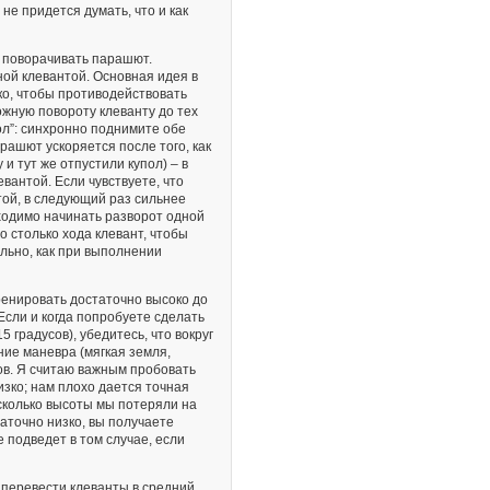
не придется думать, что и как
 поворачивать парашют.
ой клевантой. Основная идея в
о, чтобы противодействовать
ожную повороту клеванту до тех
пол”: синхронно поднимите обе
рашют ускоряется после того, как
и тут же отпустили купол) – в
антой. Если чувствуете, что
той, в следующий раз сильнее
ходимо начинать разворот одной
о столько хода клевант, чтобы
ильно, как при выполнении
тренировать достаточно высоко до
 Если и когда попробуете сделать
5 градусов), убедитесь, что вокруг
ние маневра (мягкая земля,
ов. Я считаю важным пробовать
зко; нам плохо дается точная
 сколько высоты мы потеряли на
таточно низко, вы получаете
е подведет в том случае, если
 перевести клеванты в средний