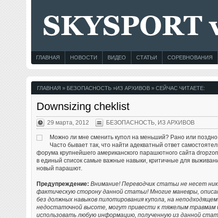
ГЛАВНАЯ
НОВОСТИ
ВИДЕО
СТАТЬИ
СОРЕВНОВАНИЯ
ГЛАВНАЯ
»
БЕЗОПАСНОСТЬ
»
ИЗ АРХИВОВ
» СЕЙЧАС ЧИТАЕТЕ:
Downsizing cheklist
29 марта, 2012
БЕЗОПАСНОСТЬ
,
ИЗ АРХИВОВ
Можно ли мне сменить купол на меньший? Рано или поздно 
Часто бывает так, что найти адекватный ответ самостояте
форума крупнейшего американского парашютного сайта dropzone
в единый список самые важные навыки, критичные для выживания
новый парашют.
Предупреждение:
Внимание! Переводчик статьи не несет ни
фактическую сторону данной статьи! Многие маневры, описа
без должных навыков пилотирования купола, на неподходящем
недостаточной высоте, могут привести к тяжелым травмам и
использовать любую информацию, полученную из данной стат