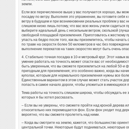
земли.
Если все перечисленное выше у вас получается хорошо, вы мо
посадку по ветру. Выполняя это упражнение, вы готовите себя 
ветру в будущем и при возникновении реальных проблем у вас н
слишком низко лишь потому, что вас всю жизнь учили садиться п
выберите идеальный день с несильным ветром, скользкой (лучши
свободной площадкой приземления. Приготовьтесь к жесткому п
упасть на бедро после того, как вы приземлитесь, чтобы начать
по траве на скорости более 50 километров в час без повреждений
выполнение перекатов на таких скоростях могут быть очень опа
4. Стабильно точная посадка в 10-и метровый круг. Этот навык 
умение работать на точность может спасти вас от необходимост
быть уверенным, что вы сможете приземлиться на любой 50-и фу
пригодным для приземления; это особенно важно, когда вы нач
куполах, которым для нормального приземления нужны все бол
Единственным вариантом в этом случае может стать участок дор
попасть в самое начало дороги, чтобы уложиться в имеющуюся 
Тема работы на точность слишком широка, чтобы обсуждать ее зд
которых я бы хотел рассказать.
– Если вы не уверены, что сможете пройти над кроной дерева ил
относительно них перемещается фон. Если фон уходит под дере
вероятно, что вы сможете пролететь над ними.
– Когда вы смотрите на землю, кажется, что большинство ориен
центральной точки. Некоторые будут подниматься, некоторые оп