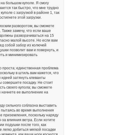
 на большом куполе. Я смогу
ается так быстро, что мне трудно
куполе с загрузкой в районе 1, так
стигнете этой загрузки.
лоским разворотом, вы сможете
. Также замечу, что если ваше
а должны разворачиваться на 15
опасно малой высоте. Но если вам
ед собой забор из колючей
ушки позволит вам и повернуть, и
уть и минимизировать
но проста; единственная проблема
Поскольку в штиль вам кажется, что
 идеей затянуть клеванты
ы совершите посадку. Не стоит
ть своего купола; вы сможете
и начнете ее выполнение на
иду сильного соблазна выставить
у, пытаясь во время выполнения
кие приземления, поскольку наряду
-за влияния ветра. Если хотите
и подушки после того, как
е легко добиться мягкой посадки
о момента, как ваши ноги коснутся