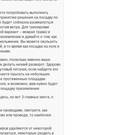
жете попробовать выполнить
к принятию решения на посадку по
е будет соблазна развернуться
ротив ветра. Для тренировки
й вариант – мокрая трава) и
риземлению и думайте о том, как
 скольжение. Вы можете скользить
, в то время как посадка на ноги и
сными.
важен, посколько именно ваше
и делать низкий разворот. Здорово
товый пятачок, если найдете его
инаете прыгать на небольших
ее протяженные площадки.
оги, и возможно, вам нужно будет
площадку приземления.
есь, но вот 3 главных хинта, о
и проводами, смотрите, как
во или провода, то наиболее
тиров удаляются от некоторой
ускаться, некоторые уходить в