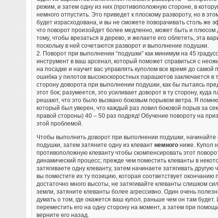
режим, и затем одну из них (противоположную стороне, в котор
немного отпустить. Это приведет к плоскому развороту, но в это
будет израсходована, и вы не сможете поворачивать столь же э
что поворот произойдет более медленно, может быть и плюсом д
тому, чтобы врезаться в дерево, и желаете его облететь, эта ва
поскольку в ней сочетаются разворот и выполнение подушки.
2. Поворот при выполнении “подушки” как минимум на 45 градус
инструмент в ваш арсенал, который поможет справиться с не
на посадке и научит вас управлять куполом все время до самой
ошибка у пилотов высокоскоростных парашютов заключается в то
сторону доворота при выполнении подушки, как бы пытаясь пре
этот бок; разумеется, это усиливает доворот в ту сторону, куда
решают, что это было вызвано боковым порывом ветра. Я помню
который был уверен, что каждый раз ловил боковой порыв за сек
правой стороны) 40 – 50 раз подряд! Обучение повороту на при
этой проблемой.
Чтобы выполнить доворот при выполнении подушки, начинайте
подушки, затем затяните одну из клевант
немного
ниже. Купол 
противоположную клеванту чтобы скомпенсировать этот поворот
динамический процесс; прежде чем поместить клеванты в некот
затягиваете одну клеванту, затем начинаете затягивать другую 
вы поместите их ту позицию, которая соответствует окончанию 
достаточно много высоты, не затягивайте клеванты слишком сил
земли, затяните клеванты более агрессивно. Один очень полезн
думать о том, где окажется ваш купол, раньше чем он там будет
переместить его на одну сторону на момент, а затем при помо
верните его назад.