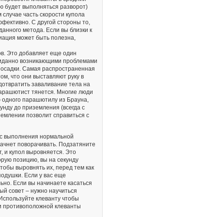
ую будет выполняться разворот)
м случае часть скорости купола
ффективно. С другой стороны то,
анного метода. Если вы близки к
риация может быть полезна,
ов. Это добавляет еще один
ожиданно возникающими проблемами
 посадки. Самая распространенная
м, что они выставляют руку в
дотвратить заваливание тела на
 парашютист тянется. Многие люди
 одного парашютилу из Брауна,
унду до приземления (всегда с
землении позволит справиться с
 с выполнения нормальной
начнет поворачивать. Подзатяните
, и купол выровняется. Это
орую позицию, вы на секунду
чтобы выровнять их, перед тем как
подушки. Если у вас еще
ьно. Если вы начинаете касаться
ый совет – нужно научиться
. Используйте клеванту чтобы
щи противоположной клеванты