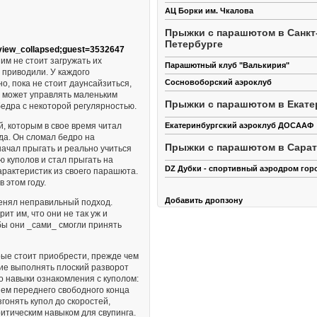
АЦ Борки им. Чкалова
Прыжки с парашютом в Санкт
Петербурге
view_collapsed;guest=3532647
им не стоит загружать их
Парашютный клуб "Валькирия"
 приводили. У каждого
Сосновоборский аэроклуб
но, пока не стоит даунсайзиться,
е может управлять маленьким
Прыжки с парашютом в Екате
бедра с некоторой регулярностью.
Екатеринбургский аэроклуб ДОСААФ
й, которым в свое время читал
гда. Он сломал бедро на
Прыжки с парашютом в Сара
начал прыгать и реально учиться
 куполов и стал прыгать на
DZ Дубки - спортивный аэродром гор
рактеристик из своего парашюта.
 этом году.
Добавить дропзону
менял неправильный подход.
ит им, что они не так уж и
обы они _сами_ смогли принять
рые стоит приобрести, прежде чем
ие выполнять плоский разворот
о навыки ознакомления с куполом:
ем переднего свободного конца
згонять купол до скоростей,
ритическим навыком для свупинга.