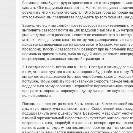
Возможно, вам будет трудно практиковаться в этих упражнениях
сделать 45-и градусный разворот на Манте, но подушка заканчив
объяснить, что я только что сделал. Это будет гораздо проще на 
что возможно, вы предпочтете подождать до того момента, как до
Замечу, что если вы скомбинируете доворот на приземлении с п
выполнить разворот почти на 180 градусов с высоты в 15 метров
умение делать эти развороты совсем не означает, что вы всегд
метрах – иногда лучше сесть по ветру, чем разворачиваться на 
придется разворачиваться на малой высоте (скажем, увидев пер
проволоки), плоский разворот или разворот при выполнении под
нормально приземлиться, либо на худой конец позволит поверн
повреждения, вызванные посадкой в развороте.
3. Посадка поперек ветра или в штиль. Посадка в штиль доволь
в том, что ваше чувство высоты и скорости будет сбито с толку. 
вы движетесь над землей быстрее чем обычно, кажется хорошей
поглубже, чтобы снизить горизонтальную скорость прежде чем в
поддаваться этому соблазну. Сохраняйте первоначальную скорос
превратить скорость в хорошую подушку лишь в том случае, есл
полной скорости.
Посадка поперек ветра может быть несколько более сложной вв
руку в ту сторону, куда вас сносит ветер. Сопротивляйтесь этом
подушки тянуть руки к центру тела. Возможно, у вас будут жест
с вашей горизонтальной скоростью присутствует боковой снос из
потренироваться, попробуйте выполнить поворот при выполнени
начнете давить подушку при посадке поперек ветра – вы сможет
на ноги, если вам удастся довернуть на достаточный угол до тог