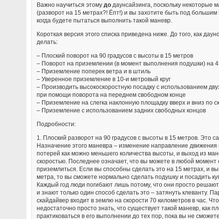
Важно научиться этому
до
даунсайзинга, поскольку некоторые 
(разворот на 15 метрах?! Ёпт!) и вы захотите быть под большим
когда будете пытаться выполнить такой маневр.
Короткая версия этого списка приведена ниже. До того, как дау
делать:
– Плоский поворот на 90 градусов с высоты в 15 метров
– Поворот на приземлении (в момент выполнения подушки) на 4
– Приземление поперек ветра и в штиль
– Уверенное приземление в 10-и метровый круг
– Производить высокоскоростную посадку с использованием дву
при помощи поворота на переднем свободном конце
– Приземление на слегка наклонную площадку вверх и вниз по с
– Приземление с использованием задних свободных концов
Подробности:
1. Плоский разворот на 90 градусов с высоты в 15 метров. Это 
Назначение этого маневра – изменение направление движения в
потерей как можно меньшего количества высоты, и выход из ма
скоростью. Последнее означает, что вы можете в любой момент
приземлиться. Если вы способны сделать это на 15 метрах, и вы
метра, то вы сможете нормально сделать подушку и посадить ку
Каждый год люди погибают лишь потому, что они просто решают 
и знают только один способ сделать это – затянуть клеванту. П
скайдайвер входит в землю на скорости 70 километров в час. Чт
недостаточно просто знать, что существует такой маневр, как п
практиковаться в его выполнении до тех пор, пока вы не сможет