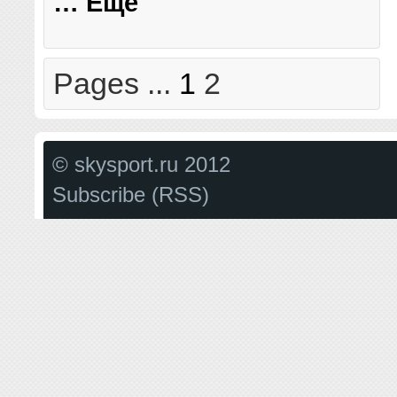
… Еще
Pages ...
1
2
© skysport.ru 2012
Subscribe (RSS)