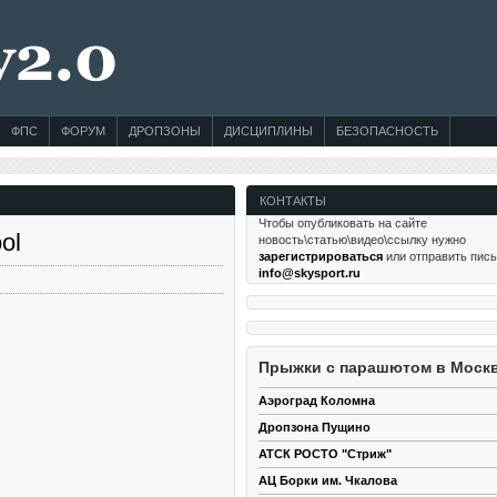
ФПС
ФОРУМ
ДРОПЗОНЫ
ДИСЦИПЛИНЫ
БЕЗОПАСНОСТЬ
КОНТАКТЫ
Чтобы опубликовать на сайте
ol
новость\статью\видео\ссылку нужно
зарегистрироваться
или отправить пис
info@skysport.ru
Прыжки с парашютом в Моск
Аэроград Коломна
Дропзона Пущино
АТСК РОСТО "Стриж"
АЦ Борки им. Чкалова