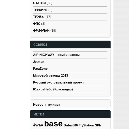
СТАТЬИ
(32)
ТРЕКИНГ
(2)
ТРУБЫ
(17)
ФПС
(8)
ФРИФЛАЙ
(19)
ССЫЛКИ
AIR HIGHWAY – комбинезоны
Jetman
ParaZone
Мировой рекорд 2013
Русский экстремальный проект
ЮжноеНебо (Краснодар)
Новости тенниса
МЕТКИ
base
4way
Dubai500
FlyStation SPb