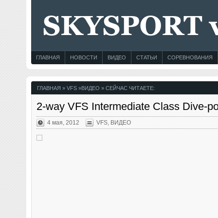
ГЛАВНАЯ
НОВОСТИ
ВИДЕО
СТАТЬИ
СОРЕВНОВАНИЯ
ГЛАВНАЯ
»
VFS
»
ВИДЕО
» СЕЙЧАС ЧИТАЕТЕ:
2-way VFS Intermediate Class Dive-po
4 мая, 2012
VFS
,
ВИДЕО