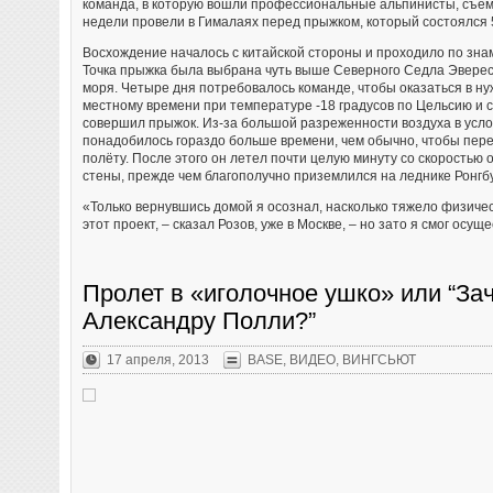
команда, в которую вошли профессиональные альпинисты, съем
недели провели в Гималаях перед прыжком, который состоялся 
Восхождение началось с китайской стороны и проходило по зн
Точка прыжка была выбрана чуть выше Северного Седла Эверес
моря. Четыре дня потребовалось команде, чтобы оказаться в нуж
местному времени при температуре -18 градусов по Цельсию и 
совершил прыжок. Из-за большой разреженности воздуха в усло
понадобилось гораздо больше времени, чем обычно, чтобы пере
полёту. После этого он летел почти целую минуту со скоростью 
стены, прежде чем благополучно приземлился на леднике Ронгбу
«Только вернувшись домой я осознал, насколько тяжело физичес
этот проект, – сказал Розов, уже в Москве, – но зато я смог осу
Пролет в «иголочное ушко» или “З
Александру Полли?”
17 апреля, 2013
BASE
,
ВИДЕО
,
ВИНГСЬЮТ