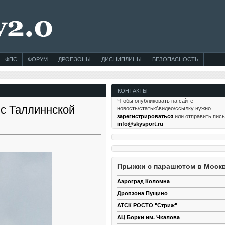
ФПС
ФОРУМ
ДРОПЗОНЫ
ДИСЦИПЛИНЫ
БЕЗОПАСНОСТЬ
КОНТАКТЫ
Чтобы опубликовать на сайте
с Таллиннской
новость\статью\видео\ссылку нужно
зарегистрироваться
или отправить пис
info@skysport.ru
Прыжки с парашютом в Моск
Аэроград Коломна
Дропзона Пущино
АТСК РОСТО "Стриж"
АЦ Борки им. Чкалова