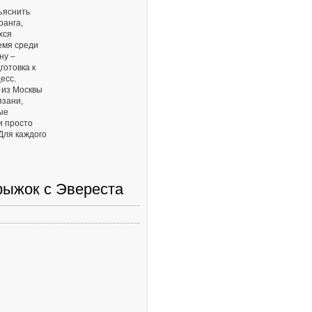
ъяснить
ранга,
хся
емя среди
ну –
готовка к
есс.
 из Москвы
язани,
ые
и просто
Для каждого
рыжок с Эвереста