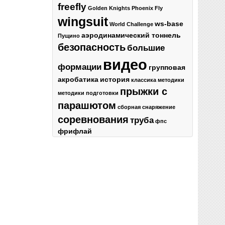
freefly
Golden Knights
Phoenix Fly
wingsuit
ws-base
World Challenge
аэродинамический тоннель
Пущино
безопасность
большие
видео
формации
групповая
акробатика
история
классика
методики
прыжки с
методики подготовки
парашютом
сборная
снаряжение
соревнования
труба
фпс
фрифлай