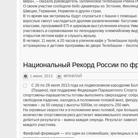
мира», – сказала руководитель Таллиннской телебашни Рийна Р
О своем участии сообщили бейс-джамперы из Эстонии, Финлянд
Швеции, Германии, Норвегии и других стран.
В то время как экстремалы будут спускаться с башни с помощью 
взрослые смогут насладиться другими развлечениями: батутами
классами, программой ETI и цирковым выступлением клоуна Умми
участвовать в соревновании по легендарному олимпийскому виду
открытом летнем кафе и слушать музыку.
В четверг, 11 июля, в 20 часов в уличном кафе у Телебашни про
аттракционы и детские программы во дворе Телебашни – беспл
Национальный Рекорд России по 
1 июня, 2013
ФРИФЛАЙ
С 26 по 28 июля 2013 года на подмосковном аэродроме Бо
(Пущино), при поддержке Федерации Парашютного Спорта 
спортсмены-парашютисты готовы выполнить сверхзадачу: собра
свободном падении, находясь в положении головой вниз, фигуру
человек – за 50 секунд с высоты 5000м, со скорость 250 км/ч.
На огромных скоростях и в положении вниз головой, при большо
количестве спортсменов риск достигает максимального значени
добиться результата – важна каждая секунда. Результат зависит
каждого участника.
Фрифлай-формация — это один из сложнейших, зрелищных и 