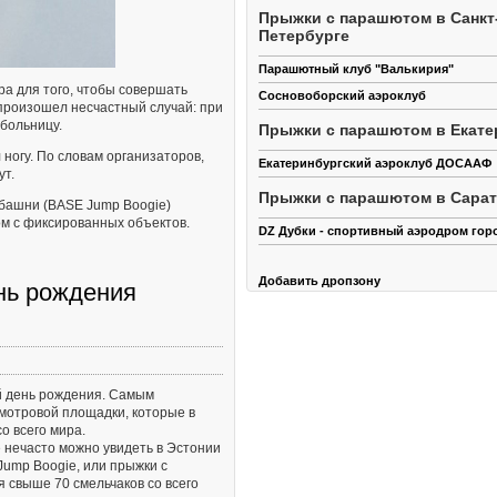
Прыжки с парашютом в Санкт
Петербурге
Парашютный клуб "Валькирия"
ра для того, чтобы совершать
Сосновоборский аэроклуб
произошел несчастный случай: при
больницу.
Прыжки с парашютом в Екате
ногу. По словам организаторов,
Екатеринбургский аэроклуб ДОСААФ
ут.
Прыжки с парашютом в Сара
башни (BASE Jump Boogie)
ом с фиксированных объектов.
DZ Дубки - спортивный аэродром гор
Добавить дропзону
нь рождения
-й день рождения. Самым
мотровой площадки, которые в
о всего мира.
 нечасто можно увидеть в Эстонии
Jump Boogie, или прыжки с
я свыше 70 смельчаков со всего