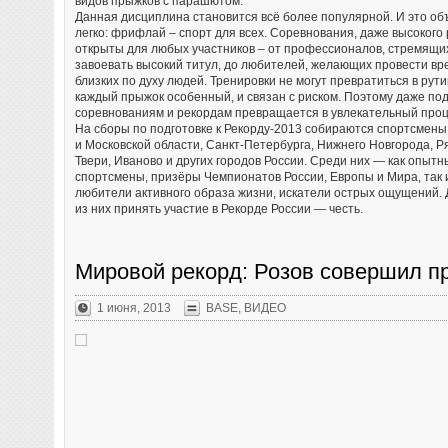
видов прыжков с парашютом.
Данная дисциплина становится всё более популярной. И это об
легко: фрифлай – спорт для всех. Соревнования, даже высокого 
открыты для любых участников – от профессионалов, стремящи
завоевать высокий титул, до любителей, желающих провести вр
близких по духу людей. Тренировки не могут превратиться в рути
каждый прыжок особенный, и связан с риском. Поэтому даже под
соревнованиям и рекордам превращается в увлекательный проц
На сборы по подготовке к Рекорду-2013 собираются спортсмены
и Московской области, Санкт-Петербурга, Нижнего Новгорода, Р
Твери, Иваново и других городов России. Среди них — как опытн
спортсмены, призёры Чемпионатов России, Европы и Мира, так 
любители активного образа жизни, искатели острых ощущений. 
из них принять участие в Рекорде России — честь.
Мировой рекорд: Розов совершил п
1 июня, 2013
BASE
,
ВИДЕО