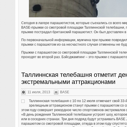
Сегодня в лагере парашютистов, которые съехались со всего ми
BASE-прыжки со смотровой площадки Таллиннской телебашни, 
прыжке пострадал британский парашютист. Он был доставлен в 
По первоначальной информации, мужчина при прыжке повредил 
прыжки с парашютом из-за несчастного случая отменены не буд
Прыжки с парашютом со смотровой площадки Таллиннской теле
проходят во второй раз. Бэйсджампинг – это прыжки с парашют
Таллиннская телебашня отметит де
экстремальными аттракционами
11 июля, 2013
BASE
Таллиннская телебашня с 10 по 12 июля отмечает свой 33
зрелищным аттракционом станут прыжки с парашютом со с
этом году совершит рекордное число спортсменов-экстремалов с
«В день рождения Таллиннской телебашни устроят шоу, которое
или в соседних странах. Три дня подряд будут устраивать BASE 
парашютом со смотровой площадки, откуда в этом году спустятс