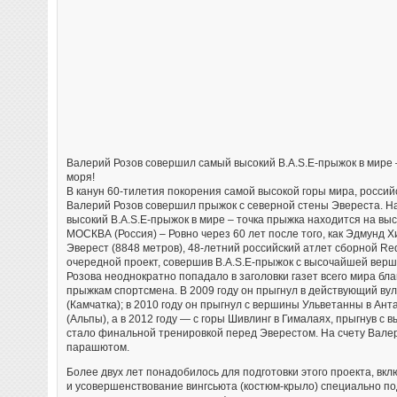
Валерий Розов совершил самый высокий B.A.S.E-прыжок в мире 
моря!
В канун 60-тилетия покорения самой высокой горы мира, россий
Валерий Розов совершил прыжок с северной стены Эвереста. Н
высокий B.A.S.E-прыжок в мире – точка прыжка находится на вы
МОСКВА (Россия) – Ровно через 60 лет после того, как Эдмунд 
Эверест (8848 метров), 48-летний российский атлет сборной Re
очередной проект, совершив B.A.S.E-прыжок с высочайшей верш
Розова неоднократно попадало в заголовки газет всего мира б
прыжкам спортсмена. В 2009 году он прыгнул в действующий ву
(Камчатка); в 2010 году он прыгнул с вершины Ульветанны в Анта
(Альпы), а в 2012 году — с горы Шивлинг в Гималаях, прыгнув с 
стало финальной тренировкой перед Эверестом. На счету Валер
парашютом.
Более двух лет понадобилось для подготовки этого проекта, вк
и усовершенствование вингсьюта (костюм-крыло) специально под