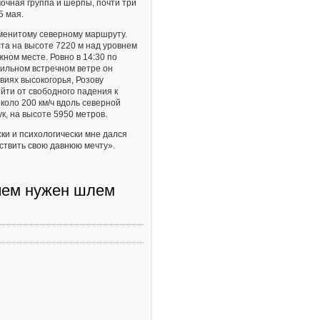
очная группа и шерпы, почти три
5 мая.
аменитому северному маршруту.
та на высоте 7220 м над уровнем
ном месте. Ровно в 14:30 по
сильном встречном ветре он
виях высокогорья, Розову
йти от свободного падения к
около 200 км/ч вдоль северной
к, на высоте 5950 метров.
ки и психологически мне дался
ществить свою давнюю мечту».
ачем нужен шлем