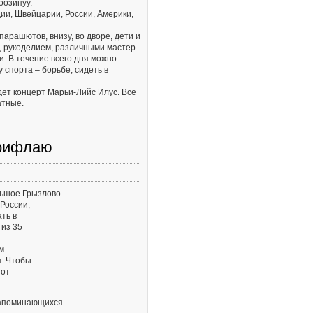
оозипуу.
ии, Швейцарии, России, Америки,
парашютов, внизу, во дворе, дети и
, рукоделием, различными мастер-
. В течение всего дня можно
 спорта – борьбе, сидеть в
йдет концерт Марьи-Лийс Илус. Все
атные.
фрифлаю
льшое Грызлово
России,
ть в
 из 35
м
я. Чтобы
 от
запоминающихся