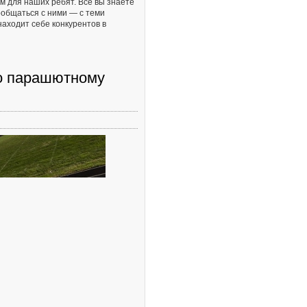
 для наших ребят. Все вы знаете
пообщаться с ними — с теми
аходит себе конкурентов в
по парашютному