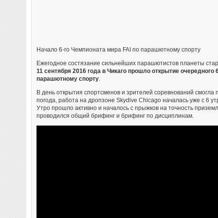
Начало 6-го Чемпионата мира FAI по парашютному спорту
Ежегодное состязание сильнейших парашютистов планеты стар
11 сентября 2016 года в Чикаго прошло открытие очередного 6
парашютному спорту
.
В день открытия спортсменов и зрителей соревнований смогла 
погода, работа на дропзоне Skydive Chicago началась уже с 6 ут
Утро прошло активно и началось с прыжков на точность приземл
проводился общий брифинг и брифинг по дисциплинам.