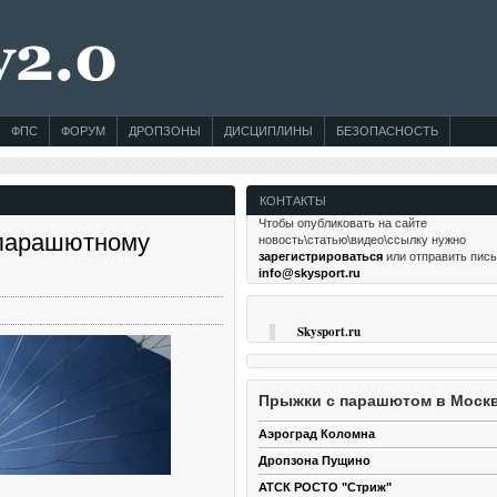
ФПС
ФОРУМ
ДРОПЗОНЫ
ДИСЦИПЛИНЫ
БЕЗОПАСНОСТЬ
КОНТАКТЫ
Чтобы опубликовать на сайте
 парашютному
новость\статью\видео\ссылку нужно
зарегистрироваться
или отправить пис
info@skysport.ru
Skysport.ru
Прыжки с парашютом в Моск
Аэроград Коломна
Дропзона Пущино
АТСК РОСТО "Стриж"