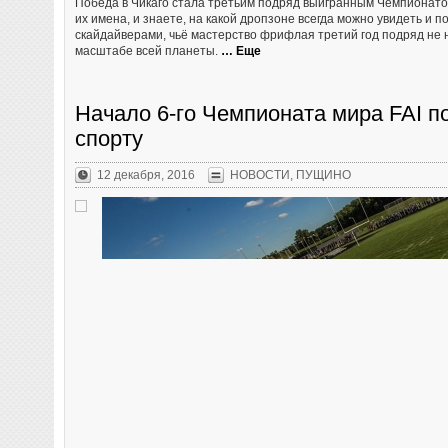
Победа в Чикаго стала третьим подряд выигранным Чемпионатом
их имена, и знаете, на какой дропзоне всегда можно увидеть и 
скайдайверами, чьё мастерство фрифлая третий год подряд не н
масштабе всей планеты.
… Еще
Начало 6-го Чемпионата мира FAI 
спорту
12 декабря, 2016
НОВОСТИ
,
ПУЩИНО