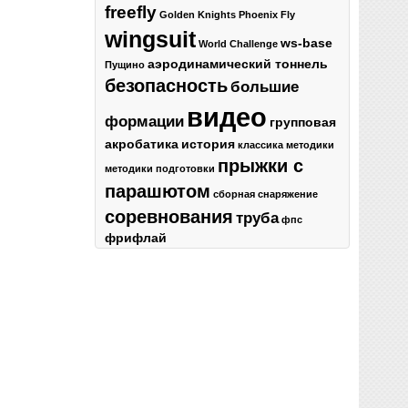
freefly
Golden Knights
Phoenix Fly
wingsuit
ws-base
World Challenge
аэродинамический тоннель
Пущино
безопасность
большие
видео
формации
групповая
акробатика
история
классика
методики
прыжки с
методики подготовки
парашютом
сборная
снаряжение
соревнования
труба
фпс
фрифлай