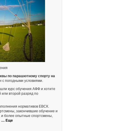
ления
сквы по парашютному спорту на
зи с погодными условиями.
ошли курс обучения АФФ и хотите
й или второй разряд по
выполнения нормативов ЕВСК.
ртсмены, закончившие обучение и
 и более опытные спортсмены,
.
… Еще