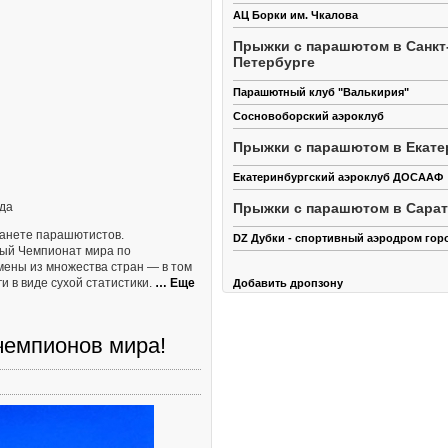
АЦ Борки им. Чкалова
Прыжки с парашютом в Санкт
Петербурге
Парашютный клуб "Валькирия"
Сосновоборский аэроклуб
Прыжки с парашютом в Екате
Екатеринбургский аэроклуб ДОСААФ
Прыжки с парашютом в Сара
ода
ланете парашютистов.
DZ Дубки - спортивный аэродром гор
дный Чемпионат мира по
мены из множества стран — в том
ги в виде сухой статистики.
… Еще
Добавить дропзону
чемпионов мира!