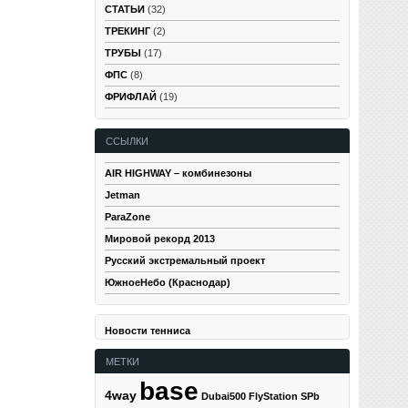
СТАТЬИ
(32)
ТРЕКИНГ
(2)
ТРУБЫ
(17)
ФПС
(8)
ФРИФЛАЙ
(19)
ССЫЛКИ
AIR HIGHWAY – комбинезоны
Jetman
ParaZone
Мировой рекорд 2013
Русский экстремальный проект
ЮжноеНебо (Краснодар)
Новости тенниса
МЕТКИ
base
4way
Dubai500
FlyStation SPb