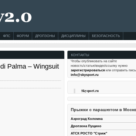
ФПС
ФОРУМ
ДРОПЗОНЫ
ДИСЦИПЛИНЫ
БЕЗОПАСНОСТЬ
КОНТАКТЫ
Чтобы опубликовать на сайте
di Palma – Wingsuit
новость\статью\видео\ссылку нужно
зарегистрироваться
или отправить пис
info@skysport.ru
Skysport.ru
Прыжки с парашютом в Моск
Аэроград Коломна
Дропзона Пущино
АТСК РОСТО "Стриж"