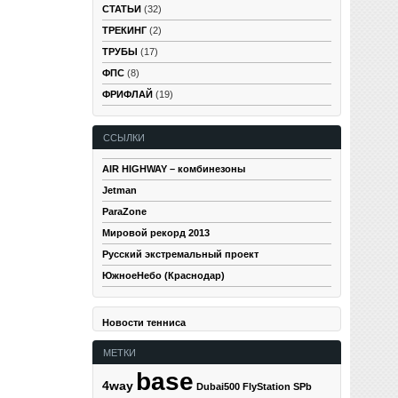
СТАТЬИ
(32)
ТРЕКИНГ
(2)
ТРУБЫ
(17)
ФПС
(8)
ФРИФЛАЙ
(19)
ССЫЛКИ
AIR HIGHWAY – комбинезоны
Jetman
ParaZone
Мировой рекорд 2013
Русский экстремальный проект
ЮжноеНебо (Краснодар)
Новости тенниса
МЕТКИ
base
4way
Dubai500
FlyStation SPb