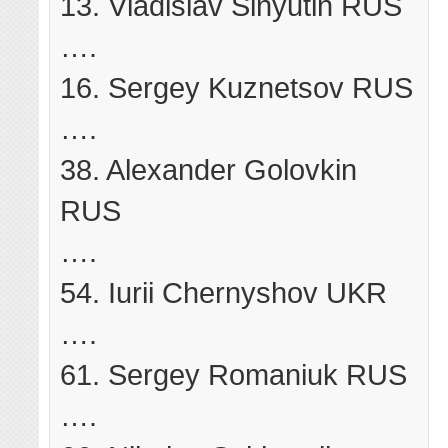
13. Vladislav Sinyutin RUS
….
16. Sergey Kuznetsov RUS
….
38. Alexander Golovkin
RUS
….
54. Iurii Chernyshov UKR
….
61. Sergey Romaniuk RUS
….