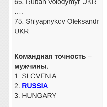
65. Ruban Volodymyr UKR
….
75. Shlyapnykov Oleksandr
UKR
Командная точность –
мужчины.
1. SLOVENIA
2.
RUSSIA
3. HUNGARY
….