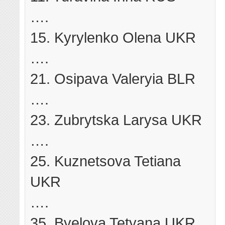
….
15. Kyrylenko Olena UKR
….
21. Osipava Valeryia BLR
….
23. Zubrytska Larysa UKR
….
25. Kuznetsova Tetiana
UKR
….
35. Byelova Tetyana UKR