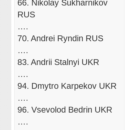
66. Nikolay Sukharnikov
RUS
….
70. Andrei Ryndin RUS
….
83. Andrii Stalnyi UKR
….
94. Dmytro Karpekov UKR
….
96. Vsevolod Bedrin UKR
….