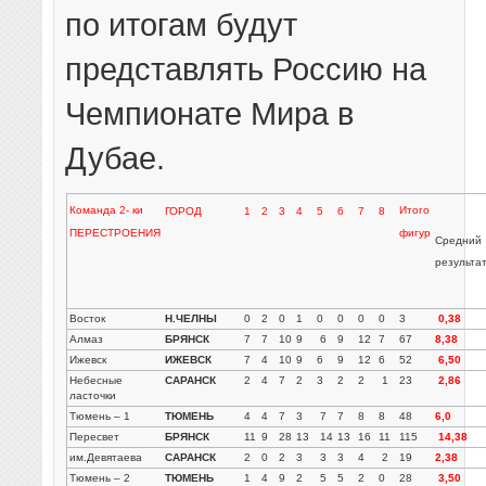
по итогам будут
представлять Россию на
Чемпионате Мира в
Дубае.
Команда 2- ки
Итого
ГОРОД
1
2
3
4
5
6
7
8
ПЕРЕСТРОЕНИЯ
фигур
Средний
результа
Восток
Н.ЧЕЛНЫ
0
2
0
1
0
0
0
0
3
0,38
Алмаз
БРЯНСК
7
7
10
9
6
9
12
7
67
8,38
Ижевск
ИЖЕВСК
7
4
10
9
6
9
12
6
52
6,50
Небесные
САРАНСК
2
4
7
2
3
2
2
1
23
2,86
ласточки
Тюмень – 1
ТЮМЕНЬ
4
4
7
3
7
7
8
8
48
6,0
Пересвет
БРЯНСК
11
9
28
13
14
13
16
11
115
14,38
им.Девятаева
САРАНСК
2
0
2
3
3
3
4
2
19
2,38
Тюмень – 2
ТЮМЕНЬ
1
4
9
2
5
5
2
0
28
3,50