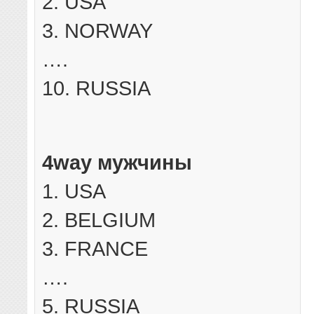
2. USA
3. NORWAY
….
10. RUSSIA
4way мужчины
1. USA
2. BELGIUM
3. FRANCE
….
5. RUSSIA