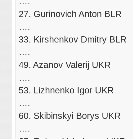
….
27. Gurinovich Anton BLR
….
33. Kirshenkov Dmitry BLR
….
49. Azanov Valerij UKR
….
53. Lizhnenko Igor UKR
….
60. Skibinskyi Borys UKR
….