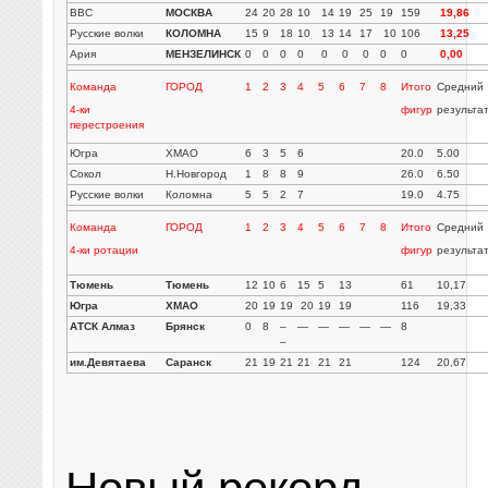
ВВС
МОСКВА
24
20
28
10
14
19
25
19
159
19,86
Русские волки
КОЛОМНА
15
9
18
10
13
14
17
10
106
13,25
Ария
МЕНЗЕЛИНСК
0
0
0
0
0
0
0
0
0
0,00
Команда
ГОРОД
1
2
3
4
5
6
7
8
Итого
Средний
4-ки
фигур
результа
перестроения
Югра
ХМАО
6
3
5
6
20.0
5.00
Сокол
Н.Новгород
1
8
8
9
26.0
6.50
Русские волки
Коломна
5
5
2
7
19.0
4.75
Команда
ГОРОД
1
2
3
4
5
6
7
8
Итого
Средний
4-ки ротации
фигур
результа
Тюмень
Тюмень
12
10
6
15
5
13
61
10,17
Югра
ХМАО
20
19
19
20
19
19
116
19,33
АТСК Алмаз
Брянск
0
8
–
—
—
—
—
—
8
–
им.Девятаева
Саранск
21
19
21
21
21
21
124
20,67