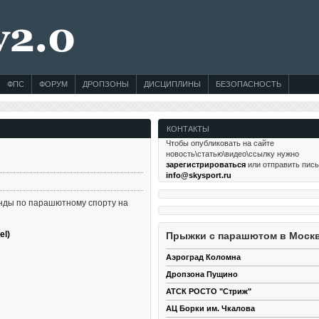
ФПС
ФОРУМ
ДРОПЗОНЫ
ДИСЦИПЛИНЫ
БЕЗОПАСНОСТЬ
КОНТАКТЫ
Чтобы опубликовать на сайте
новость\статью\видео\ссылку нужно
зарегистрироваться
или отправить пис
info@skysport.ru
нды по парашютному спорту на
el)
Прыжки с парашютом в Моск
Аэроград Коломна
Дропзона Пущино
АТСК РОСТО "Стриж"
АЦ Борки им. Чкалова