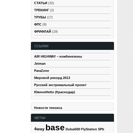
СТАТЬИ
(32)
ТРЕКИНГ
(2)
ТРУБЫ
(17)
ФПС
(8)
ФРИФЛАЙ
(19)
ССЫЛКИ
AIR HIGHWAY – комбинезоны
Jetman
ParaZone
Мировой рекорд 2013
Русский экстремальный проект
ЮжноеНебо (Краснодар)
Новости тенниса
МЕТКИ
base
4way
Dubai500
FlyStation SPb